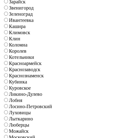
Зарайск
Звенигород
Зеленоград
Ивантеевка
Кашира
Климовск
Клин
Коломна
Королев
Котельники
Красноармейск
Краснозаводск
Краснознаменск
Кубинка
Куровское
Ликино-Дулево
Лобня
Лосино-Петровский
Луховицы
Лыткарино
Люберцы
Можайск
Московский