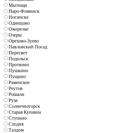
Мытищи
Наро-Фоминск
Ногинске
Одинцово
Ожерелье
Озеры
Орехово-Зуево
Павловский Посад
Пересвет
Подольск
Протвино
Пушкино
Пущино
Раменское
Реутов
Рошали
Руза
Солнечногорск
Старая Купавна
Ступино
Сходня
Талдом