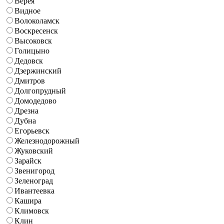
Верея
Видное
Волоколамск
Воскресенск
Высоковск
Голицыно
Дедовск
Дзержинский
Дмитров
Долгопрудный
Домодедово
Дрезна
Дубна
Егорьевск
Железнодорожный
Жуковский
Зарайск
Звенигород
Зеленоград
Ивантеевка
Кашира
Климовск
Клин