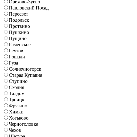
Орехово-Зуево
Павловский Посад
Пересвет
Подольск
Протвино
Пушкино
Пущино
Раменское
Реутов
Рошали
Руза
Солнечногорск
Старая Купавна
Ступино
Сходня
Талдом
Троицк
Фрязино
Химки
Хотьково
Черноголовка
Чехов
Шатура