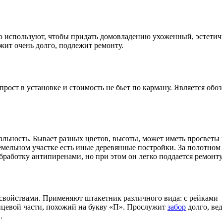
го используют, чтобы придать домовладению ухоженный, эстет
ужит очень долго, подлежит ремонту.
рост в установке и стоимость не бьет по карману. Является обо
льность. Бывает разных цветов, высоты, может иметь просветы
емельном участке есть иные деревянные постройки. За полотном
бработку антипиренами, но при этом он легко поддается ремонту
ойствами. Применяют штакетник различного вида: с рейками
цевой части, похожий на букву «П». Прослужит
забор
долго, вед
.