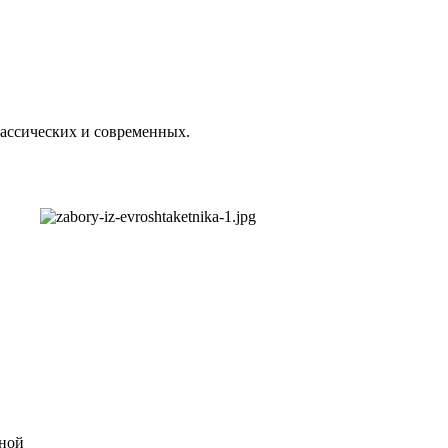
лассических и современных.
нной