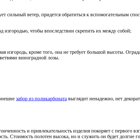
дует сильный ветер, придется обратиться к вспомогательным спо
од изгородью, чтобы впоследствии скрепить их между собой;
ая изгородь, кроме того, она не требует большой высоты. Оград
 ветвями виноградной лозы.
 внешне
забор из поликарбоната
выглядит ненадежно, нет декора
тонченность и привлекательность изделия покоряет с первого вз
ть. Стоимость полотен высока, но и служить он будет долгие г