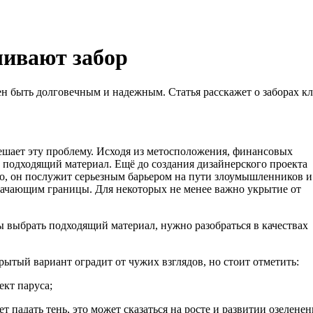
ливают забор
ен быть долговечным и надежным. Статья расскажет о заборах к
ешает эту проблему. Исходя из метосположения, финансовых
подходящий материал. Ещё до создания дизайнерского проекта
о, он послужит серьезным барьером на пути злоумышленников и
значающим границы. Для некоторых не менее важно укрытие от
ы выбрать подходящий материал, нужно разобраться в качествах
рытый вариант оградит от чужих взглядов, но стоит отметить:
кт паруса;
 падать тень, это может сказаться на росте и развитии озелене