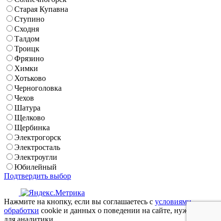
Старая Купавна
Ступино
Сходня
Талдом
Троицк
Фрязино
Химки
Хотьково
Черноголовка
Чехов
Шатура
Щелково
Щербинка
Электрогорск
Электросталь
Электроугли
Юбилейный
Подтвердить выбор
Нажмите на кнопку, если вы соглашаетесь с
условиями
обработки
cookie и данных о поведении на сайте, нужных нам
для аналитики.