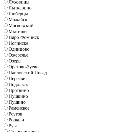
Луховицы
Лыткарино
Люберцы
Можайск
Московский
Мытищи
Наро-Фоминск
Ногинске
Одинцово
Ожерелье
Озеры
Орехово-Зуево
Павловский Посад
Пересвет
Подольск
Протвино
Пушкино
Пущино
Раменское
Реутов
Рошали
Руза
Солнечногорск