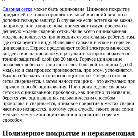
Сварная сетка
может быть оцинкована. Цинковое покрытие
придает ей не только привлекательный внешний вил, но и
дополнительную защиту. В случае же если эстетика не важна,
например, при заливке пола, применяют самую простую и
дешевую модель сварной сетки. Чаще всего оцинкованная
модель используется при внешних строительных работах, там,
где сетка будет на виду. Выделяют гальваническое и горячее
цинкование. Первое представляет собой электрохимическое
воздействие на проволоку, в результате которого образуется
тонкий защитный слой (до 20 мкм). Горячее цинкование
позволяет добиться защитного слоя большой толщины (до 60
мкм), но и сам процесс производства, при этом, усложняется.
Важно соблюдать технологию оцинковки. Сперва готовая
сетка сваривается, а затем наносится цинк – это актуально при
горячем способе оцинкования. При производстве сварных
сеток из оцинкованной проволоки, как понятно из названия,
берется уже оцинкованная гальваническим способом
проволока и сваривается, цинковое покрытие в местах сварки
частично испаряется, поэтому срок службы такого вида сетки
меньше, чем у сетки оцинкованной в полотне, горячим
способом.
Полимерное покрытие и нержавеющая