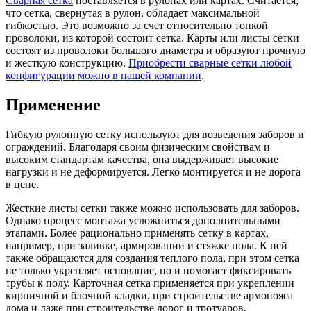
Сварная сетка
поставляется в рулонах или картах. Считается,
что сетка, свернутая в рулон, обладает максимальной
гибкостью. Это возможно за счет относительно тонкой
проволоки, из которой состоит сетка. Карты или листы сетки
состоят из проволоки большого диаметра и образуют прочную
и жесткую конструкцию.
Приобрести сварные сетки любой
конфигурации можно в нашей компании
.
Применение
Гибкую рулонную сетку используют для возведения заборов и
ограждений. Благодаря своим физическим свойствам и
высоким стандартам качества, она выдерживает высокие
нагрузки и не деформируется. Легко монтируется и не дорога
в цене.
Жесткие листы сетки также можно использовать для заборов.
Однако процесс монтажа усложниться дополнительными
этапами. Более рационально применять сетку в картах,
например, при заливке, армировании и стяжке пола. К ней
также обращаются для создания теплого пола, при этом сетка
не только укрепляет основание, но и помогает фиксировать
трубы к полу. Карточная сетка применяется при укреплении
кирпичной и блочной кладки, при строительстве армопояса
дома и даже при строительстве дорог и тротуаров.