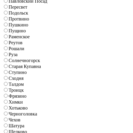
Павловский Посад
Пересвет
Подольск
Протвино
Пушкино
Пущино
Раменское
Реутов
Рошали
Руза
Солнечногорск
Старая Купавна
Ступино
Сходня
Талдом
Троицк
Фрязино
Химки
Хотьково
Черноголовка
Чехов
Шатура
Щелково