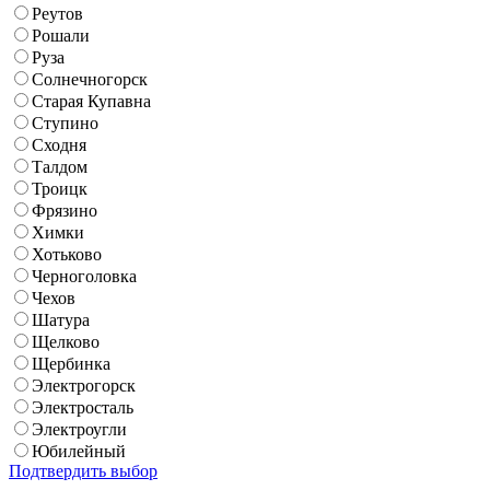
Реутов
Рошали
Руза
Солнечногорск
Старая Купавна
Ступино
Сходня
Талдом
Троицк
Фрязино
Химки
Хотьково
Черноголовка
Чехов
Шатура
Щелково
Щербинка
Электрогорск
Электросталь
Электроугли
Юбилейный
Подтвердить выбор