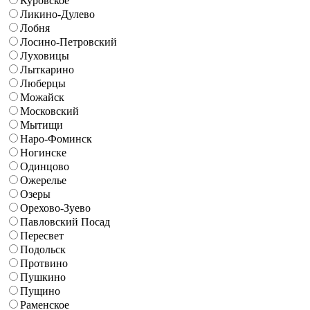
Куровское
Ликино-Дулево
Лобня
Лосино-Петровский
Луховицы
Лыткарино
Люберцы
Можайск
Московский
Мытищи
Наро-Фоминск
Ногинске
Одинцово
Ожерелье
Озеры
Орехово-Зуево
Павловский Посад
Пересвет
Подольск
Протвино
Пушкино
Пущино
Раменское