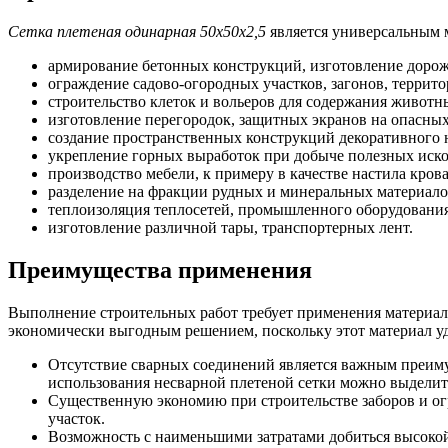
Сетка плетеная одинарная 50х50х2,5
является универсальным м
армирование бетонных конструкций, изготовление доро
ограждение садово-огородных участков, загонов, террит
строительство клеток и вольеров для содержания живот
изготовление перегородок, защитных экранов на опасных
создание пространственных конструкций декоративного 
укрепление горных выработок при добыче полезных иск
производство мебели, к примеру в качестве настила крова
разделение на фракции рудных и минеральных материало
теплоизоляция теплосетей, промышленного оборудования
изготовление различной тары, транспортерных лент.
Преимущества применения
Выполнение строительных работ требует применения материа
экономически выгодным решением, поскольку этот материал уд
Отсутствие сварных соединений является важным преимущ
использования несварной плетеной сетки можно выделит
Существенную экономию при строительстве заборов и ог
участок.
Возможность с наименьшими затратами добиться высокой 