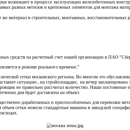
рые возникают в процессе эксплуатации железобетонных конст
амых разных метизов и крепежных элементов для монтажа матери
т же материал в строительных, монтажных, восстановительных ра
ных средств на расчетный счет нашей организации в ПАО "Сбер
вляется в режиме реального времени.”
ической сетки московского региона. Во многом это обуславлив
дставьте ситуацию , на стройплощадке, на вечер запланирована 
ектировщик не правильно рассчитал количество. Наши постоя
 течении дня будет доставлена на объект.
ущественно доработанных и приспособленных для перевозки мет
ий объем сетки нежели стандартные машины в заводской специф
расходах.