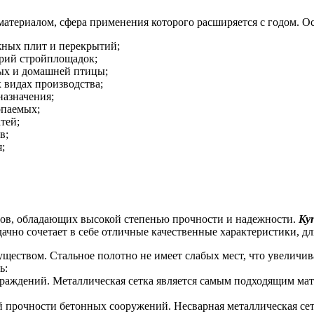
атериалом, сфера применения которого расширяется с годом. О
жных плит и перекрытий;
орий стройплощадок;
ных и домашней птицы;
 видах производства;
назначения;
опаемых;
тей;
в;
;
лов, обладающих высокой степенью прочности и надежности.
Ку
ачно сочетает в себе отличные качественные характеристики, 
еством. Стальное полотно не имеет слабых мест, что увеличив
ь:
раждений. Металлическая сетка является самым подходящим ма
прочности бетонных сооружений. Несварная металлическая сетк