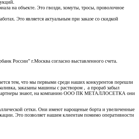
рукций.
ала на объекте. Это гвозди, хомуты, тросы, проволочное
ботах. Это является актуальным при заказе со скидкой
банк России” г.Москва согласно выставленного счета.
ается тем, что мы первыми среди наших конкурентов перешли
заливка, заказаны машины с раствором , а прораб забыл
нные партнеры знают, на компанию ООО ПК МЕТАЛЛОСЕТКА они
аллической сетки. Они имеют нарощеные борта и увеличенные
икации. Это позволяет нашим клиентам помимо оперативности