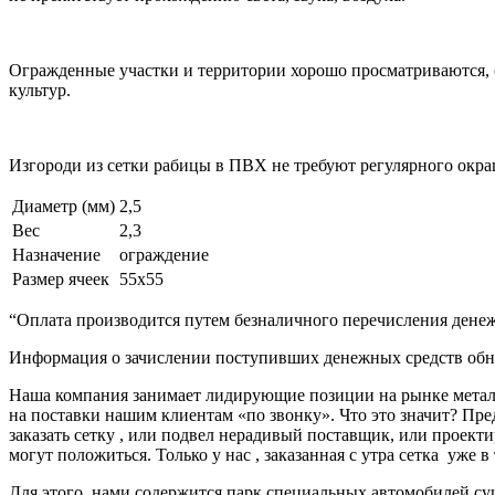
Огражденные участки и территории хорошо просматриваются, с
культур.
Изгороди из сетки рабицы в ПВХ не требуют регулярного окра
Диаметр (мм)
2,5
Вес
2,3
Назначение
ограждение
Размер ячеек
55х55
“Оплата производится путем безналичного перечисления денеж
Информация о зачислении поступивших денежных средств обно
Наша компания занимает лидирующие позиции на рынке металл
на поставки нашим клиентам «по звонку». Что это значит? Пре
заказать сетку , или подвел нерадивый поставщик, или про
могут положиться. Только у нас , заказанная с утра сетка уже в
Для этого, нами содержится парк специальных автомобилей с