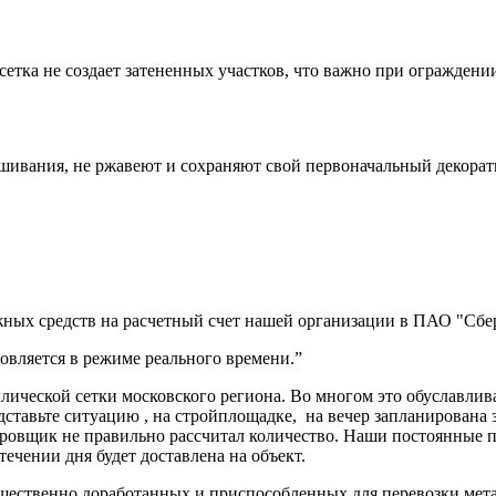
етка не создает затененных участков, что важно при ограждени
шивания, не ржавеют и сохраняют свой первоначальный декорат
ных средств на расчетный счет нашей организации в ПАО "Сбер
вляется в режиме реального времени.”
ической сетки московского региона. Во многом это обуславлив
дставьте ситуацию , на стройплощадке, на вечер запланирована 
ектировщик не правильно рассчитал количество. Наши постоя
 течении дня будет доставлена на объект.
ущественно доработанных и приспособленных для перевозки мет