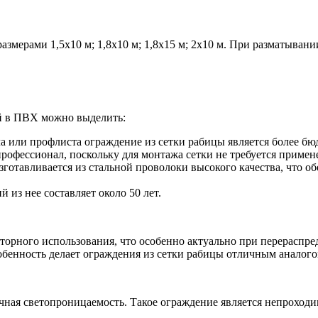
азмерами 1,5х10 м; 1,8х10 м; 1,8х15 м; 2х10 м. При разматыван
й в ПВХ можно выделить:
а или профлиста ограждение из сетки рабицы является более б
рофессионал, поскольку для монтажа сетки не требуется приме
зготавливается из стальной проволоки высокого качества, что о
 из нее составляет около 50 лет.
орного использования, что особенно актуально при перераспре
собенность делает ограждения из сетки рабицы отличным аналого
ная светопроницаемость. Такое ограждение является непроходи