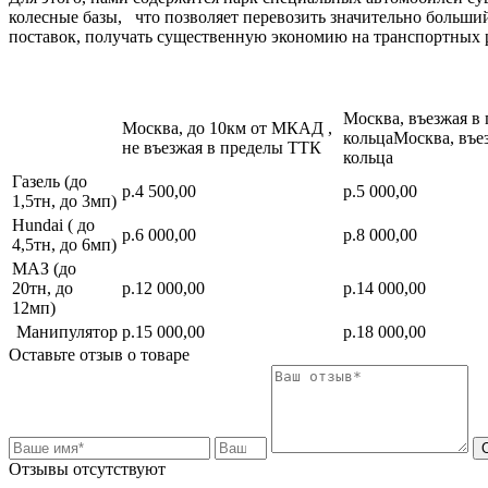
колесные базы, что позволяет перевозить значительно больш
поставок, получать существенную экономию на транспортных 
Москва, въезжая в
Москва, до 10км от МКАД ,
кольцаМосква, въе
не въезжая в пределы ТТК
кольца
Газель (до
р.4 500,00
р.5 000,00
1,5тн, до 3мп)
Hundai ( до
р.6 000,00
р.8 000,00
4,5тн, до 6мп)
МАЗ (до
20тн, до
р.12 000,00
р.14 000,00
12мп)
Манипулятор
р.15 000,00
р.18 000,00
Оставьте отзыв о товаре
Отзывы отсутствуют