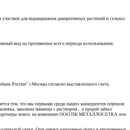
и участков для выращивания декоративных растений и сельхоз
ивный вид на протяжении всего периода использования.
банк России” г.Москва согласно выставленного счета.
ается тем, что мы первыми среди наших конкурентов перешли
заливка, заказаны машины с раствором , а прораб забыл
нные партнеры знают, на компанию ООО ПК МЕТАЛЛОСЕТКА они
аллической сетки. Они имеют нарощеные борта и увеличенные