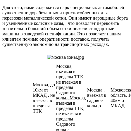
Для этого, нами содержится парк специальных автомобилей
существенно доработанных и приспособленных для
перевозки металлической сетки. Они имеют нарощеные борта
и увеличенные колесные базы, что позволяет перевозить
значительно больший объем сетки нежели стандартные
машины в заводской спецификации. Это позволяет нашим
клиентам помимо оперативности поставок, получать
существенную экономию на транспортных расходах.
Москва,
въезжая в
пределы ТТК,
не въезжая в
Москва, до
пределы
10км от
Москва ,
Московск
Садового
МКАД , не
вьезжая в
область, 1
кольцаМосква,
въезжая в
садовое
40км от
въезжая в
пределы
кольцо
МКАД
пределы ТТК,
ТТК
не въезжая в
пределы
Садового
кольца