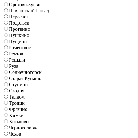
Орехово-Зуево
Павловский Посад
Пересвет
Подольск
Протвино
Пушкино
Пущино
Раменское
Реутов
Рошали
Руза
Солнечногорск
Старая Купавна
Ступино
Сходня
Талдом
Троицк
Фрязино
Химки
Хотьково
Черноголовка
Чехов