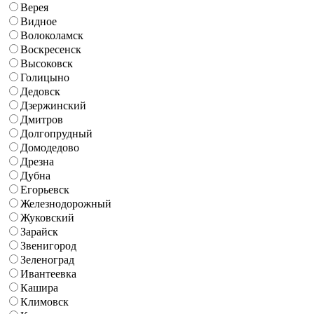
Верея
Видное
Волоколамск
Воскресенск
Высоковск
Голицыно
Дедовск
Дзержинский
Дмитров
Долгопрудный
Домодедово
Дрезна
Дубна
Егорьевск
Железнодорожный
Жуковский
Зарайск
Звенигород
Зеленоград
Ивантеевка
Кашира
Климовск