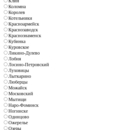
Клин
Коломна
Королев
Котельники
Красноармейск
Краснозаводск
Краснознаменск
Кубинка
Куровское
Ликино-Дулево
Лобня
Лосино-Петровский
Луховицы
Лыткарино
Люберцы
Можайск
Московский
Мытищи
Наро-Фоминск
Ногинске
Одинцово
Ожерелье
Озеры