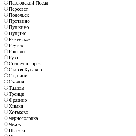
Павловский Посад
Пересвет
Подольск
Протвино
Пушкино
Пущино
Раменское
Реутов
Рошали
Руза
Солнечногорск
Старая Купавна
Ступино
Сходня
Талдом
Троицк
Фрязино
Химки
Хотьково
Черноголовка
Чехов
Шатура