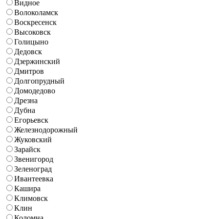
Видное
Волоколамск
Воскресенск
Высоковск
Голицыно
Дедовск
Дзержинский
Дмитров
Долгопрудный
Домодедово
Дрезна
Дубна
Егорьевск
Железнодорожный
Жуковский
Зарайск
Звенигород
Зеленоград
Ивантеевка
Кашира
Климовск
Клин
Коломна