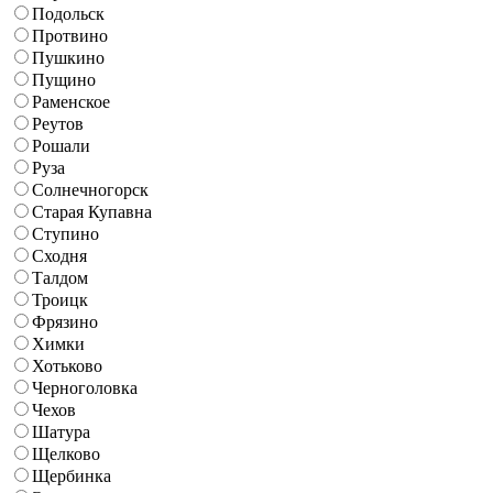
Подольск
Протвино
Пушкино
Пущино
Раменское
Реутов
Рошали
Руза
Солнечногорск
Старая Купавна
Ступино
Сходня
Талдом
Троицк
Фрязино
Химки
Хотьково
Черноголовка
Чехов
Шатура
Щелково
Щербинка