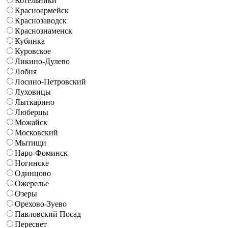
Котельники
Красноармейск
Краснозаводск
Краснознаменск
Кубинка
Куровское
Ликино-Дулево
Лобня
Лосино-Петровский
Луховицы
Лыткарино
Люберцы
Можайск
Московский
Мытищи
Наро-Фоминск
Ногинске
Одинцово
Ожерелье
Озеры
Орехово-Зуево
Павловский Посад
Пересвет