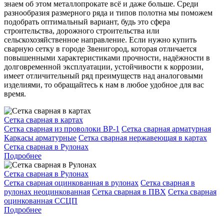
знаем об этом металлопрокате всё и даже больше. Среди
разнообразия размерного ряда и типов полотна мы поможем
подобрать оптимальный вариант, будь это сфера
строительства, дорожного строительства или
сельскохозяйственное направление. Если нужно купить
сварную сетку в городе Звенигород, которая отличается
повышенными характеристиками прочности, надёжности в
долговременной эксплуатации, устойчивости к коррозии,
имеет отличительный ряд преимуществ над аналоговыми
изделиями, то обращайтесь к нам в любое удобное для вас
время.
Сетка сварная в картах
Сетка сварная из проволоки ВР-1
Сетка сварная арматурная
Каркасы арматурные
Сетка сварная нержавеющая в картах
Сетка сварная в Рулонах
Подробнее
Сетка сварная в Рулонах
Сетка сварная оцинкованная в рулонах
Сетка сварная в
рулонах неоцинкованная
Сетка сварная в ПВХ
Сетка сварная
оцинкованная ССЦП
Подробнее