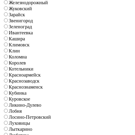
Железнодорожный
Жуковский
Зарайск
Звенигород
Зеленоград
Ивантеевка
Кашира
Климовск
Клин
Коломна
Королев
Котельники
Красноармейск
Краснозаводск
Краснознаменск
Кубинка
Куровское
Ликино-Дулево
Лобня
Лосино-Петровский
Луховицы
Лыткарино