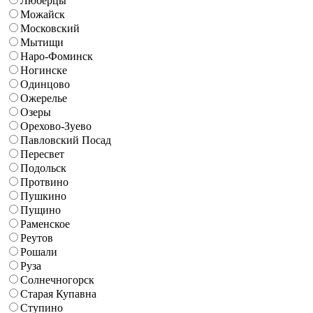
Люберцы
Можайск
Московский
Мытищи
Наро-Фоминск
Ногинске
Одинцово
Ожерелье
Озеры
Орехово-Зуево
Павловский Посад
Пересвет
Подольск
Протвино
Пушкино
Пущино
Раменское
Реутов
Рошали
Руза
Солнечногорск
Старая Купавна
Ступино