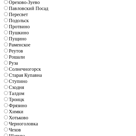
Орехово-Зуево
Павловский Посад
Пересвет
Подольск
Протвино
Пушкино
Пущино
Раменское
Реутов
Рошали
Руза
Солнечногорск
Старая Купавна
Ступино
Сходня
Талдом
Троицк
Фрязино
Химки
Хотьково
Черноголовка
Чехов
Шатура