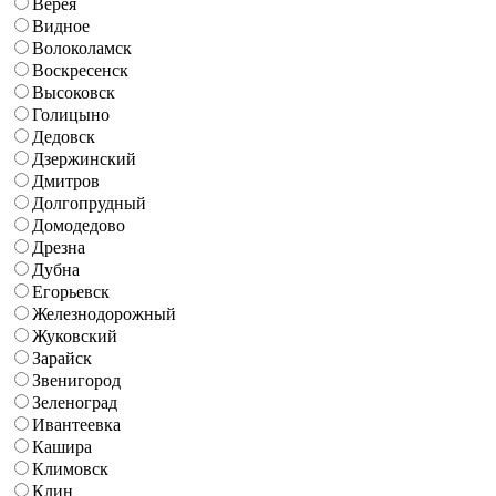
Верея
Видное
Волоколамск
Воскресенск
Высоковск
Голицыно
Дедовск
Дзержинский
Дмитров
Долгопрудный
Домодедово
Дрезна
Дубна
Егорьевск
Железнодорожный
Жуковский
Зарайск
Звенигород
Зеленоград
Ивантеевка
Кашира
Климовск
Клин