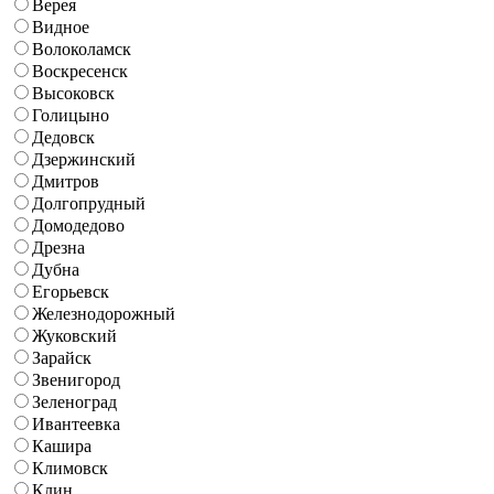
Верея
Видное
Волоколамск
Воскресенск
Высоковск
Голицыно
Дедовск
Дзержинский
Дмитров
Долгопрудный
Домодедово
Дрезна
Дубна
Егорьевск
Железнодорожный
Жуковский
Зарайск
Звенигород
Зеленоград
Ивантеевка
Кашира
Климовск
Клин