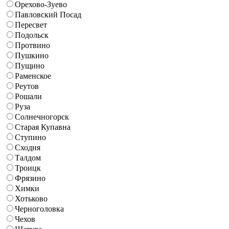
Орехово-Зуево
Павловский Посад
Пересвет
Подольск
Протвино
Пушкино
Пущино
Раменское
Реутов
Рошали
Руза
Солнечногорск
Старая Купавна
Ступино
Сходня
Талдом
Троицк
Фрязино
Химки
Хотьково
Черноголовка
Чехов