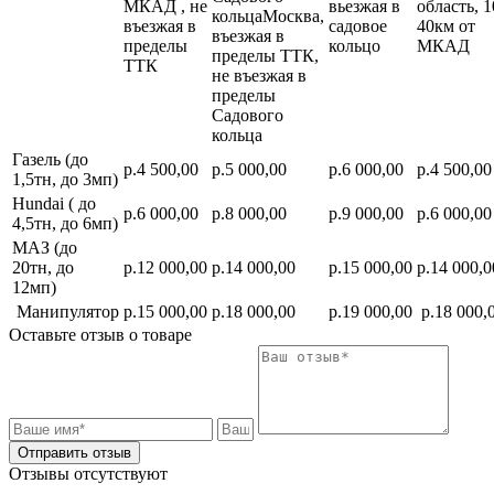
МКАД , не
вьезжая в
область, 1
кольцаМосква,
въезжая в
садовое
40км от
въезжая в
пределы
кольцо
МКАД
пределы ТТК,
ТТК
не въезжая в
пределы
Садового
кольца
Газель (до
р.4 500,00
р.5 000,00
р.6 000,00
р.4 500,00
1,5тн, до 3мп)
Hundai ( до
р.6 000,00
р.8 000,00
р.9 000,00
р.6 000,00
4,5тн, до 6мп)
МАЗ (до
20тн, до
р.12 000,00
р.14 000,00
р.15 000,00
р.14 000,0
12мп)
Манипулятор
р.15 000,00
р.18 000,00
р.19 000,00
р.18 000,
Оставьте отзыв о товаре
Отправить отзыв
Отзывы отсутствуют