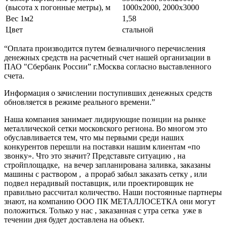
(высота х погонные метры), м
1000х2000, 2000х3000
Вес 1м2
1,58
Цвет
стальной
“Оплата производится путем безналичного перечисления
денежных средств на расчетный счет нашей организации в
ПАО "Сбербанк России” г.Москва согласно выставленного
счета.
Информация о зачислении поступивших денежных средств
обновляется в режиме реального времени.”
Наша компания занимает лидирующие позиции на рынке
металлической сетки московского региона. Во многом это
обуславливается тем, что мы первыми среди наших
конкурентов перешли на поставки нашим клиентам «по
звонку». Что это значит? Представьте ситуацию , на
стройплощадке, на вечер запланирована заливка, заказаны
машины с раствором , а прораб забыл заказать сетку , или
подвел нерадивый поставщик, или проектировщик не
правильно рассчитал количество. Наши постоянные партнеры
знают, на компанию ООО ПК МЕТАЛЛОСЕТКА они могут
положиться. Только у нас , заказанная с утра сетка уже в
течении дня будет доставлена на объект.