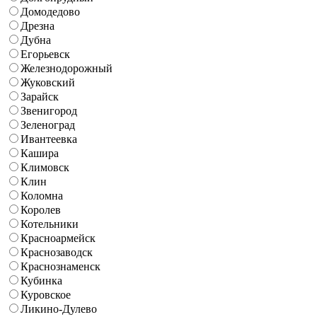
Домодедово
Дрезна
Дубна
Егорьевск
Железнодорожный
Жуковский
Зарайск
Звенигород
Зеленоград
Ивантеевка
Кашира
Климовск
Клин
Коломна
Королев
Котельники
Красноармейск
Краснозаводск
Краснознаменск
Кубинка
Куровское
Ликино-Дулево