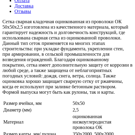
Оплата
Доставка
Отзывы
Сетка сварная кладочная оцинкованная из проволоки ОК
50х50х2,5 изготовлена из качественного материала, который
гарантирует надежность и долговечность конструкций, где
использована сварная сетка из оцинкованной проволоки.
Данный тип сеток применяется на многих этапах
строительства: при укладке фундамента, укреплении стен,
при армировании, в сельской промышленности для
возведения ограждений. Благодаря оцинкованному
покрытию, сетка имеет дополнительную защиту от коррозии в
любой среде, а также защищена от неблагоприятных
погодных условий: дождя, снега, ветра, солнца. Также
оцинковка хорошо защищает сварную сетку от ржавчины,
когда ее используют при заливке бетонным раствором.
Формой выпуска могут быть как рулоны, так и карты.
Размер ячейки, мм
50х50
Диаметр (мм)
2,5
оцинкованная
Материал
низкоуглеродистая
проволока ОК
Размер карты, мм/ рулона
350х2000, 500х2000,