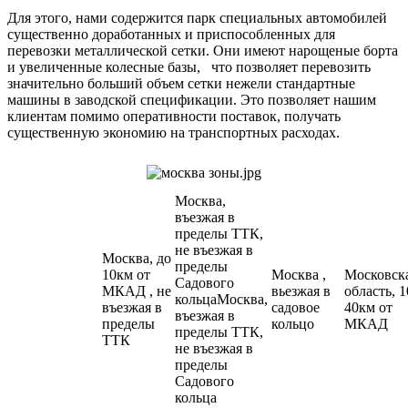
Для этого, нами содержится парк специальных автомобилей
существенно доработанных и приспособленных для
перевозки металлической сетки. Они имеют нарощеные борта
и увеличенные колесные базы, что позволяет перевозить
значительно больший объем сетки нежели стандартные
машины в заводской спецификации. Это позволяет нашим
клиентам помимо оперативности поставок, получать
существенную экономию на транспортных расходах.
Москва,
въезжая в
пределы ТТК,
не въезжая в
Москва, до
пределы
10км от
Москва ,
Московск
Садового
МКАД , не
вьезжая в
область, 1
кольцаМосква,
въезжая в
садовое
40км от
въезжая в
пределы
кольцо
МКАД
пределы ТТК,
ТТК
не въезжая в
пределы
Садового
кольца