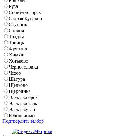
Рошали
Руза
Солнечногорск
Старая Купавна
Ступино
Сходня
Талдом
Троицк
Фрязино
Химки
Хотьково
Черноголовка
Чехов
Шатура
Щелково
Щербинка
Электрогорск
Электросталь
Электроугли
Юбилейный
Подтвердить выбор