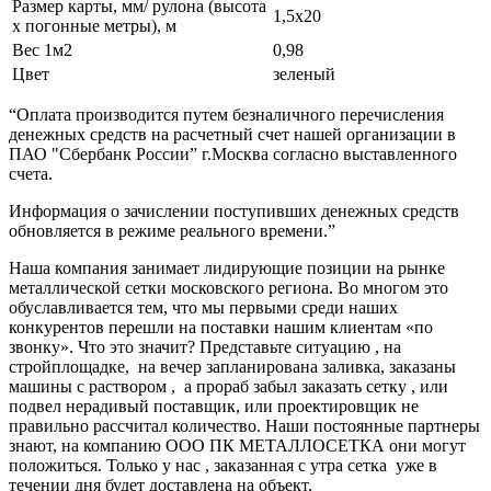
Размер карты, мм/ рулона (высота
1,5х20
х погонные метры), м
Вес 1м2
0,98
Цвет
зеленый
“Оплата производится путем безналичного перечисления
денежных средств на расчетный счет нашей организации в
ПАО "Сбербанк России” г.Москва согласно выставленного
счета.
Информация о зачислении поступивших денежных средств
обновляется в режиме реального времени.”
Наша компания занимает лидирующие позиции на рынке
металлической сетки московского региона. Во многом это
обуславливается тем, что мы первыми среди наших
конкурентов перешли на поставки нашим клиентам «по
звонку». Что это значит? Представьте ситуацию , на
стройплощадке, на вечер запланирована заливка, заказаны
машины с раствором , а прораб забыл заказать сетку , или
подвел нерадивый поставщик, или проектировщик не
правильно рассчитал количество. Наши постоянные партнеры
знают, на компанию ООО ПК МЕТАЛЛОСЕТКА они могут
положиться. Только у нас , заказанная с утра сетка уже в
течении дня будет доставлена на объект.