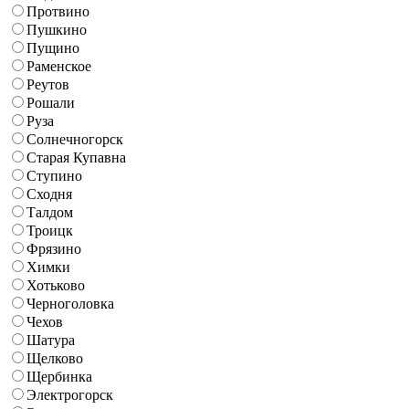
Протвино
Пушкино
Пущино
Раменское
Реутов
Рошали
Руза
Солнечногорск
Старая Купавна
Ступино
Сходня
Талдом
Троицк
Фрязино
Химки
Хотьково
Черноголовка
Чехов
Шатура
Щелково
Щербинка
Электрогорск