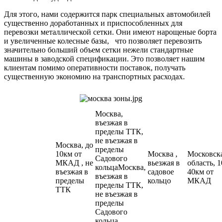
Для этого, нами содержится парк специальных автомобилей
существенно доработанных и приспособленных для
перевозки металлической сетки. Они имеют нарощеные борта
и увеличенные колесные базы, что позволяет перевозить
значительно больший объем сетки нежели стандартные
машины в заводской спецификации. Это позволяет нашим
клиентам помимо оперативности поставок, получать
существенную экономию на транспортных расходах.
Москва,
въезжая в
пределы ТТК,
не въезжая в
Москва, до
пределы
10км от
Москва ,
Московск
Садового
МКАД , не
вьезжая в
область, 1
кольцаМосква,
въезжая в
садовое
40км от
въезжая в
пределы
кольцо
МКАД
пределы ТТК,
ТТК
не въезжая в
пределы
Садового
кольца