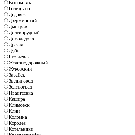
Высоковск
Голицыно
Дедовск
Дзержинский
Дмитров
Долгопрудный
Домодедово
Дрезна
Дубна
Егорьевск
Железнодорожный
Жуковский
Зарайск
Звенигород
Зеленоград
Ивантеевка
Кашира
Климовск
Клин
Коломна
Королев
Котельники