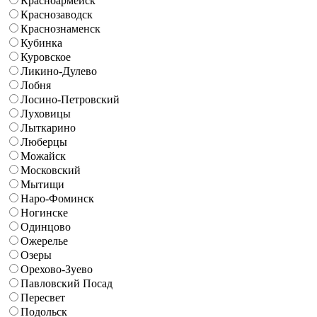
Красноармейск
Краснозаводск
Краснознаменск
Кубинка
Куровское
Ликино-Дулево
Лобня
Лосино-Петровский
Луховицы
Лыткарино
Люберцы
Можайск
Московский
Мытищи
Наро-Фоминск
Ногинске
Одинцово
Ожерелье
Озеры
Орехово-Зуево
Павловский Посад
Пересвет
Подольск