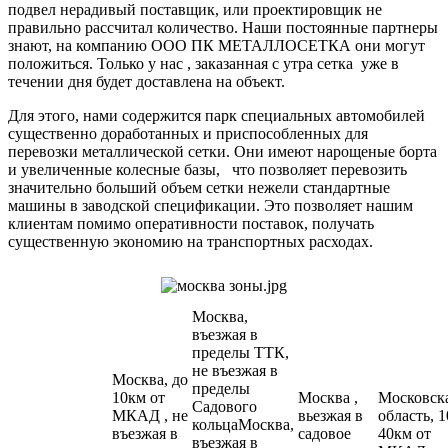
подвел нерадивый поставщик, или проектировщик не
правильно рассчитал количество. Наши постоянные партнеры
знают, на компанию ООО ПК МЕТАЛЛОСЕТКА они могут
положиться. Только у нас , заказанная с утра сетка уже в
течении дня будет доставлена на объект.
Для этого, нами содержится парк специальных автомобилей
существенно доработанных и приспособленных для
перевозки металлической сетки. Они имеют нарощеные борта
и увеличенные колесные базы, что позволяет перевозить
значительно больший объем сетки нежели стандартные
машины в заводской спецификации. Это позволяет нашим
клиентам помимо оперативности поставок, получать
существенную экономию на транспортных расходах.
Москва,
въезжая в
пределы ТТК,
не въезжая в
Москва, до
пределы
10км от
Москва ,
Московск
Садового
МКАД , не
вьезжая в
область, 1
кольцаМосква,
въезжая в
садовое
40км от
въезжая в