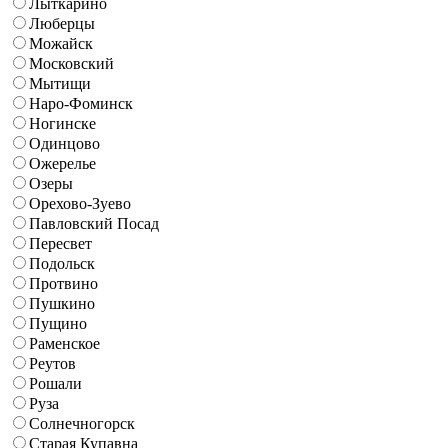
Лыткарино
Люберцы
Можайск
Московский
Мытищи
Наро-Фоминск
Ногинске
Одинцово
Ожерелье
Озеры
Орехово-Зуево
Павловский Посад
Пересвет
Подольск
Протвино
Пушкино
Пущино
Раменское
Реутов
Рошали
Руза
Солнечногорск
Старая Купавна