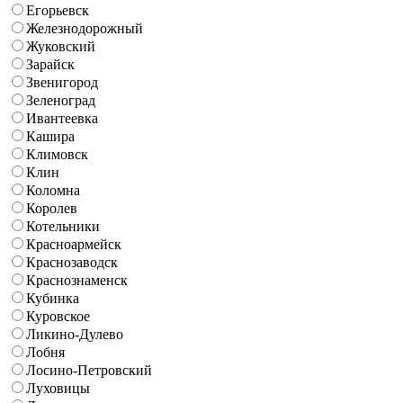
Егорьевск
Железнодорожный
Жуковский
Зарайск
Звенигород
Зеленоград
Ивантеевка
Кашира
Климовск
Клин
Коломна
Королев
Котельники
Красноармейск
Краснозаводск
Краснознаменск
Кубинка
Куровское
Ликино-Дулево
Лобня
Лосино-Петровский
Луховицы