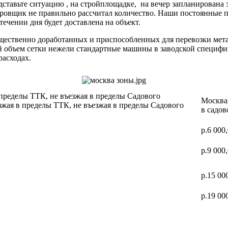
дставьте ситуацию , на стройплощадке, на вечер запланирована 
ектировщик не правильно рассчитал количество. Наши постоя
 течении дня будет доставлена на объект.
ущественно доработанных и приспособленных для перевозки мет
ий объем сетки нежели стандартные машины в заводской специф
расходах.
 пределы ТТК, не въезжая в пределы Садового
Москва 
зжая в пределы ТТК, не въезжая в пределы Садового
в садов
р.6 000
р.9 000
р.15 00
р.19 00