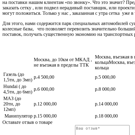
на поставки нашим клиентам «по звонку». Что это значит? Пре
заказать сетку , или подвел нерадивый поставщик, или про
могут положиться. Только у нас , заказанная с утра сетка уже в
Для этого, нами содержится парк специальных автомобилей с
колесные базы, что позволяет перевозить значительно больш
поставок, получать существенную экономию на транспортных 
Москва, въезжая в
Москва, до 10км от МКАД ,
кольцаМосква, въе
не въезжая в пределы ТТК
кольца
Газель (до
р.4 500,00
р.5 000,00
1,5тн, до 3мп)
Hundai ( до
р.6 000,00
р.8 000,00
4,5тн, до 6мп)
МАЗ (до
20тн, до
р.12 000,00
р.14 000,00
12мп)
Манипулятор
р.15 000,00
р.18 000,00
Оставьте отзыв о товаре