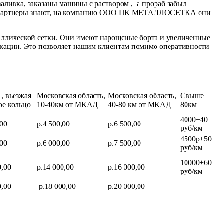
заливка, заказаны машины с раствором , а прораб забыл
нные партнеры знают, на компанию ООО ПК МЕТАЛЛОСЕТКА они
аллической сетки. Они имеют нарощеные борта и увеличенные
икации. Это позволяет нашим клиентам помимо оперативности
, вьезжая
Московская область,
Московская область,
Свыше
ое кольцо
10-40км от МКАД
40-80 км от МКАД
80км
4000+40
,00
р.4 500,00
р.6 500,00
руб/км
4500р+50
,00
р.6 000,00
р.7 500,00
руб/км
10000+60
0,00
р.14 000,00
р.16 000,00
руб/км
0,00
р.18 000,00
р.20 000,00