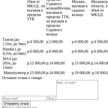
10км от
Москва ,
Московск
Садового
МКАД , не
вьезжая в
область, 1
кольцаМосква,
въезжая в
садовое
40км от
въезжая в
пределы
кольцо
МКАД
пределы ТТК,
ТТК
не въезжая в
пределы
Садового
кольца
Газель (до
р.4 500,00
р.5 000,00
р.6 000,00
р.4 500,00
1,5тн, до 3мп)
Hundai ( до
р.6 000,00
р.8 000,00
р.9 000,00
р.6 000,00
4,5тн, до 6мп)
МАЗ (до
20тн, до
р.12 000,00
р.14 000,00
р.15 000,00
р.14 000,0
12мп)
Манипулятор
р.15 000,00
р.18 000,00
р.19 000,00
р.18 000,
Оставьте отзыв о товаре
Отправить отзыв