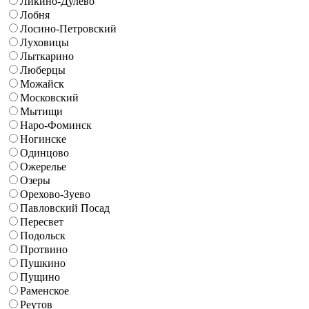
Ликино-Дулево
Лобня
Лосино-Петровский
Луховицы
Лыткарино
Люберцы
Можайск
Московский
Мытищи
Наро-Фоминск
Ногинске
Одинцово
Ожерелье
Озеры
Орехово-Зуево
Павловский Посад
Пересвет
Подольск
Протвино
Пушкино
Пущино
Раменское
Реутов