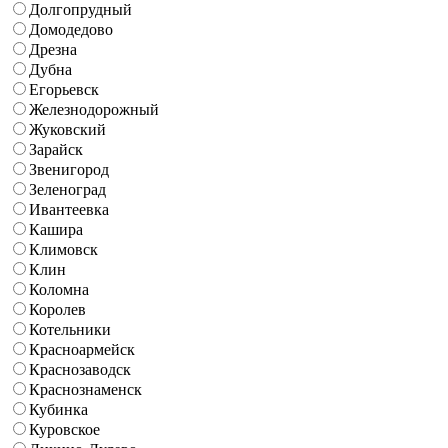
Долгопрудный
Домодедово
Дрезна
Дубна
Егорьевск
Железнодорожный
Жуковский
Зарайск
Звенигород
Зеленоград
Ивантеевка
Кашира
Климовск
Клин
Коломна
Королев
Котельники
Красноармейск
Краснозаводск
Краснознаменск
Кубинка
Куровское