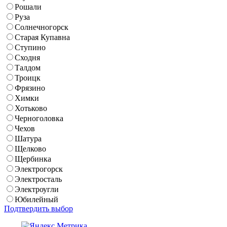
Рошали
Руза
Солнечногорск
Старая Купавна
Ступино
Сходня
Талдом
Троицк
Фрязино
Химки
Хотьково
Черноголовка
Чехов
Шатура
Щелково
Щербинка
Электрогорск
Электросталь
Электроугли
Юбилейный
Подтвердить выбор