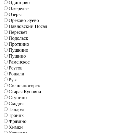
Одинцово
Ожерелье
Озеры
Орехово-Зуево
Павловский Посад
Пересвет
Подольск
Протвино
Пушкино
Пущино
Раменское
Реутов
Рошали
Руза
Солнечногорск
Старая Купавна
Ступино
Сходня
Талдом
Троицк
Фрязино
Химки