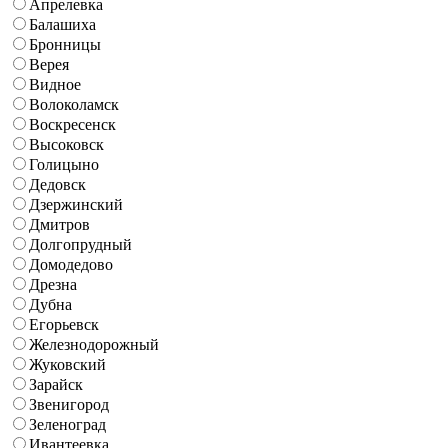
Апрелевка
Балашиха
Бронницы
Верея
Видное
Волоколамск
Воскресенск
Высоковск
Голицыно
Дедовск
Дзержинский
Дмитров
Долгопрудный
Домодедово
Дрезна
Дубна
Егорьевск
Железнодорожный
Жуковский
Зарайск
Звенигород
Зеленоград
Ивантеевка