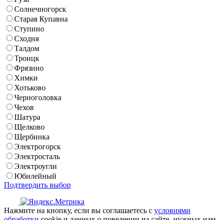
Солнечногорск
Старая Купавна
Ступино
Сходня
Талдом
Троицк
Фрязино
Химки
Хотьково
Черноголовка
Чехов
Шатура
Щелково
Щербинка
Электрогорск
Электросталь
Электроугли
Юбилейный
Подтвердить выбор
Нажмите на кнопку, если вы соглашаетесь с
условиями
обработки
cookie и данных о поведении на сайте, нужных нам