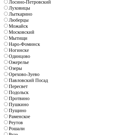
Лосино-Петровский
Луховицы
Лыткарино
Люберцы
Можайск
Московский
Мытищи
Наро-Фоминск
Ногинске
Одинцово
Ожерелье
Озеры
Орехово-Зуево
Павловский Посад
Пересвет
Подольск
Протвино
Пушкино
Пущино
Раменское
Реутов
Рошали
Руза