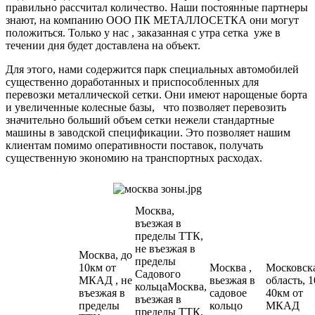
правильно рассчитал количество. Наши постоянные партнеры
знают, на компанию ООО ПК МЕТАЛЛОСЕТКА они могут
положиться. Только у нас , заказанная с утра сетка уже в
течении дня будет доставлена на объект.
Для этого, нами содержится парк специальных автомобилей
существенно доработанных и приспособленных для
перевозки металлической сетки. Они имеют нарощеные борта
и увеличенные колесные базы, что позволяет перевозить
значительно больший объем сетки нежели стандартные
машины в заводской спецификации. Это позволяет нашим
клиентам помимо оперативности поставок, получать
существенную экономию на транспортных расходах.
Москва,
въезжая в
пределы ТТК,
не въезжая в
Москва, до
пределы
10км от
Москва ,
Московск
Садового
МКАД , не
вьезжая в
область, 1
кольцаМосква,
въезжая в
садовое
40км от
въезжая в
пределы
кольцо
МКАД
пределы ТТК,