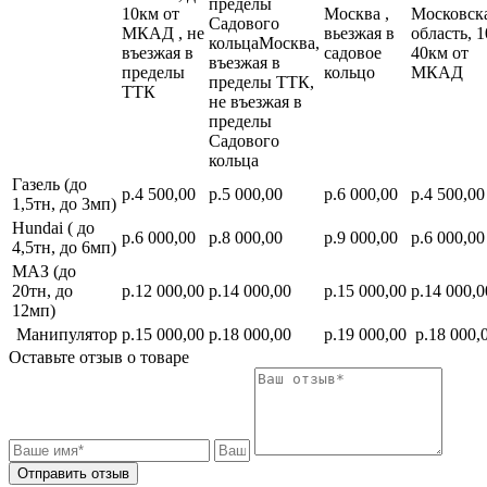
пределы
10км от
Москва ,
Московск
Садового
МКАД , не
вьезжая в
область, 1
кольцаМосква,
въезжая в
садовое
40км от
въезжая в
пределы
кольцо
МКАД
пределы ТТК,
ТТК
не въезжая в
пределы
Садового
кольца
Газель (до
р.4 500,00
р.5 000,00
р.6 000,00
р.4 500,00
1,5тн, до 3мп)
Hundai ( до
р.6 000,00
р.8 000,00
р.9 000,00
р.6 000,00
4,5тн, до 6мп)
МАЗ (до
20тн, до
р.12 000,00
р.14 000,00
р.15 000,00
р.14 000,0
12мп)
Манипулятор
р.15 000,00
р.18 000,00
р.19 000,00
р.18 000,
Оставьте отзыв о товаре
Отправить отзыв