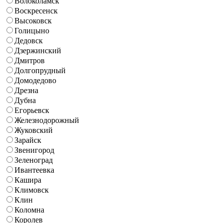
Волоколамск
Воскресенск
Высоковск
Голицыно
Дедовск
Дзержинский
Дмитров
Долгопрудный
Домодедово
Дрезна
Дубна
Егорьевск
Железнодорожный
Жуковский
Зарайск
Звенигород
Зеленоград
Ивантеевка
Кашира
Климовск
Клин
Коломна
Королев