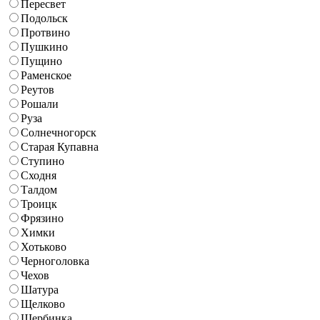
Пересвет
Подольск
Протвино
Пушкино
Пущино
Раменское
Реутов
Рошали
Руза
Солнечногорск
Старая Купавна
Ступино
Сходня
Талдом
Троицк
Фрязино
Химки
Хотьково
Черноголовка
Чехов
Шатура
Щелково
Щербинка