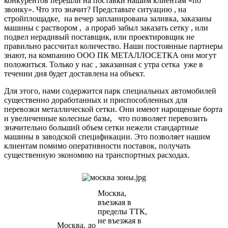
конкурентов перешли на поставки нашим клиентам «по
звонку». Что это значит? Представьте ситуацию , на
стройплощадке, на вечер запланирована заливка, заказаны
машины с раствором , а прораб забыл заказать сетку , или
подвел нерадивый поставщик, или проектировщик не
правильно рассчитал количество. Наши постоянные партнеры
знают, на компанию ООО ПК МЕТАЛЛОСЕТКА они могут
положиться. Только у нас , заказанная с утра сетка уже в
течении дня будет доставлена на объект.
Для этого, нами содержится парк специальных автомобилей
существенно доработанных и приспособленных для
перевозки металлической сетки. Они имеют нарощеные борта
и увеличенные колесные базы, что позволяет перевозить
значительно больший объем сетки нежели стандартные
машины в заводской спецификации. Это позволяет нашим
клиентам помимо оперативности поставок, получать
существенную экономию на транспортных расходах.
Москва,
въезжая в
пределы ТТК,
не въезжая в
Москва, до