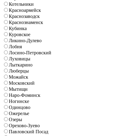
Котельники
Красноармейск
Краснозаводск
Краснознаменск
Кубинка
Куровское
Ликино-Дулево
Лобня
Лосино-Петровский
Луховицы
Лыткарино
Люберцы
Можайск
Московский
Мытищи
Наро-Фоминск
Ногинске
Одинцово
Ожерелье
Озеры
Орехово-Зуево
Павловский Посад