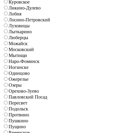
Куровское
Ликино-Дулево
Лобня
Лосино-Петровский
Луховицы
Лыткарино
Люберцы
Можайск
Московский
Мытищи
Наро-Фоминск
Ногинске
Одинцово
Ожерелье
Озеры
Орехово-Зуево
Павловский Посад
Пересвет
Подольск
Протвино
Пушкино
Пущино
Раменское