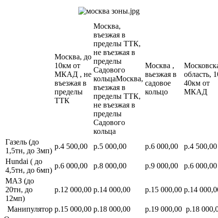
Москва,
въезжая в
пределы ТТК,
не въезжая в
Москва, до
пределы
10км от
Москва ,
Московск
Садового
МКАД , не
вьезжая в
область, 1
кольцаМосква,
въезжая в
садовое
40км от
въезжая в
пределы
кольцо
МКАД
пределы ТТК,
ТТК
не въезжая в
пределы
Садового
кольца
Газель (до
р.4 500,00
р.5 000,00
р.6 000,00
р.4 500,00
1,5тн, до 3мп)
Hundai ( до
р.6 000,00
р.8 000,00
р.9 000,00
р.6 000,00
4,5тн, до 6мп)
МАЗ (до
20тн, до
р.12 000,00
р.14 000,00
р.15 000,00
р.14 000,0
12мп)
Манипулятор
р.15 000,00
р.18 000,00
р.19 000,00
р.18 000,