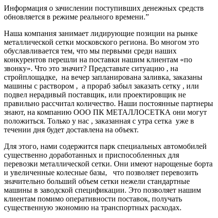
Информация о зачислении поступивших денежных средств
обновляется в режиме реального времени.”
Наша компания занимает лидирующие позиции на рынке
металлической сетки московского региона. Во многом это
обуславливается тем, что мы первыми среди наших
конкурентов перешли на поставки нашим клиентам «по
звонку». Что это значит? Представьте ситуацию , на
стройплощадке, на вечер запланирована заливка, заказаны
машины с раствором , а прораб забыл заказать сетку , или
подвел нерадивый поставщик, или проектировщик не
правильно рассчитал количество. Наши постоянные партнеры
знают, на компанию ООО ПК МЕТАЛЛОСЕТКА они могут
положиться. Только у нас , заказанная с утра сетка уже в
течении дня будет доставлена на объект.
Для этого, нами содержится парк специальных автомобилей
существенно доработанных и приспособленных для
перевозки металлической сетки. Они имеют нарощеные борта
и увеличенные колесные базы, что позволяет перевозить
значительно больший объем сетки нежели стандартные
машины в заводской спецификации. Это позволяет нашим
клиентам помимо оперативности поставок, получать
существенную экономию на транспортных расходах.