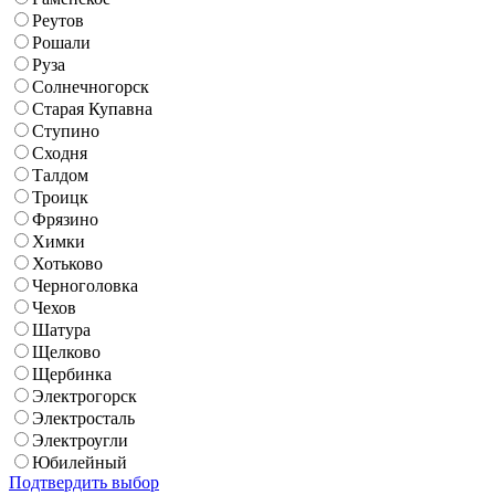
Реутов
Рошали
Руза
Солнечногорск
Старая Купавна
Ступино
Сходня
Талдом
Троицк
Фрязино
Химки
Хотьково
Черноголовка
Чехов
Шатура
Щелково
Щербинка
Электрогорск
Электросталь
Электроугли
Юбилейный
Подтвердить выбор