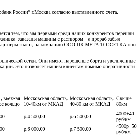
банк России” г.Москва согласно выставленного счета.
ается тем, что мы первыми среди наших конкурентов перешли
заливка, заказаны машины с раствором , а прораб забыл
нные партнеры знают, на компанию ООО ПК МЕТАЛЛОСЕТКА они
аллической сетки. Они имеют нарощеные борта и увеличенные
икации. Это позволяет нашим клиентам помимо оперативности
, вьезжая
Московская область,
Московская область,
Свыше
ое кольцо
10-40км от МКАД
40-80 км от МКАД
80км
4000+40
,00
р.4 500,00
р.6 500,00
руб/км
4500р+50
,00
р.6 000,00
р.7 500,00
руб/км