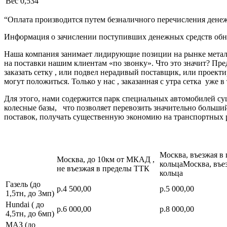
Вес
0,534
“Оплата производится путем безналичного перечисления денеж
Информация о зачислении поступивших денежных средств обно
Наша компания занимает лидирующие позиции на рынке металл
на поставки нашим клиентам «по звонку». Что это значит? Пре
заказать сетку , или подвел нерадивый поставщик, или про
могут положиться. Только у нас , заказанная с утра сетка уже в
Для этого, нами содержится парк специальных автомобилей с
колесные базы, что позволяет перевозить значительно больш
поставок, получать существенную экономию на транспортных 
Москва, въезжая в
Москва, до 10км от МКАД ,
кольцаМосква, въе
не въезжая в пределы ТТК
кольца
Газель (до
р.4 500,00
р.5 000,00
1,5тн, до 3мп)
Hundai ( до
р.6 000,00
р.8 000,00
4,5тн, до 6мп)
МАЗ (до