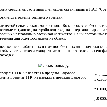
ных средств на расчетный счет нашей организации в ПАО "Сбер
вляется в режиме реального времени.”
ической сетки московского региона. Во многом это обуславлив
дставьте ситуацию , на стройплощадке, на вечер запланирована 
ектировщик не правильно рассчитал количество. Наши постоя
 течении дня будет доставлена на объект.
ущественно доработанных и приспособленных для перевозки мет
ий объем сетки нежели стандартные машины в заводской специф
расходах.
 пределы ТТК, не въезжая в пределы Садового
Москва 
зжая в пределы ТТК, не въезжая в пределы Садового
в садов
р.6 000
р.9 000