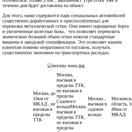
положиться. Только у нас , заказанная с утра сетка уже в
течении дня будет доставлена на объект.
Для этого, нами содержится парк специальных автомобилей
существенно доработанных и приспособленных для
перевозки металлической сетки. Они имеют нарощеные борта
и увеличенные колесные базы, что позволяет перевозить
значительно больший объем сетки нежели стандартные
машины в заводской спецификации. Это позволяет нашим
клиентам помимо оперативности поставок, получать
существенную экономию на транспортных расходах.
Москва,
въезжая в
пределы ТТК,
не въезжая в
Москва, до
пределы
10км от
Москва ,
Московск
Садового
МКАД , не
вьезжая в
область, 1
кольцаМосква,
въезжая в
садовое
40км от
въезжая в
пределы
кольцо
МКАД
пределы ТТК,
ТТК
не въезжая в
пределы