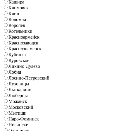
Кашира
Климовск
Клин
Коломна
Королев
Котельники
Красноармейск
Краснозаводск
Краснознаменск
Кубинка
Куровское
Ликино-Дулево
Лобня
Лосино-Петровский
Луховицы
Лыткарино
Люберцы
Можайск
Московский
Мытищи
Наро-Фоминск
Ногинске
Одинцово