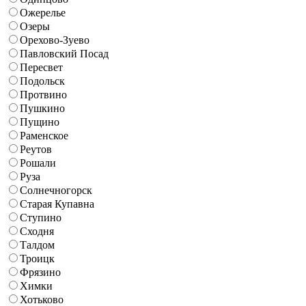
Ожерелье
Озеры
Орехово-Зуево
Павловский Посад
Пересвет
Подольск
Протвино
Пушкино
Пущино
Раменское
Реутов
Рошали
Руза
Солнечногорск
Старая Купавна
Ступино
Сходня
Талдом
Троицк
Фрязино
Химки
Хотьково