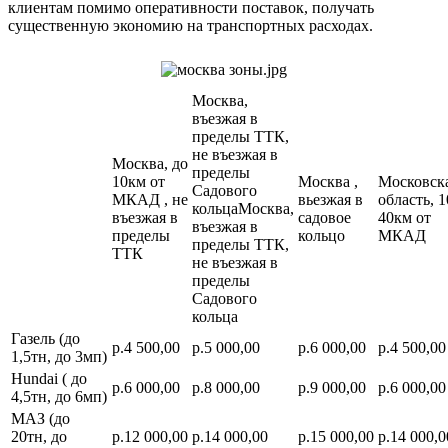
клиентам помимо оперативности поставок, получать
существенную экономию на транспортных расходах.
Москва,
въезжая в
пределы ТТК,
не въезжая в
Москва, до
пределы
10км от
Москва ,
Московск
Садового
МКАД , не
вьезжая в
область, 1
кольцаМосква,
въезжая в
садовое
40км от
въезжая в
пределы
кольцо
МКАД
пределы ТТК,
ТТК
не въезжая в
пределы
Садового
кольца
Газель (до
р.4 500,00
р.5 000,00
р.6 000,00
р.4 500,00
1,5тн, до 3мп)
Hundai ( до
р.6 000,00
р.8 000,00
р.9 000,00
р.6 000,00
4,5тн, до 6мп)
МАЗ (до
20тн, до
р.12 000,00
р.14 000,00
р.15 000,00
р.14 000,0