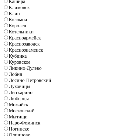
Кашира
Климовск
Клин
Коломна
Королев
Котельники
Красноармейск
Краснозаводск
Краснознаменск
Кубинка
Куровское
Ликино-Дулево
Лобня
Лосино-Петровский
Луховицы
Лыткарино
Люберцы
Можайск
Московский
Мытищи
Наро-Фоминск
Ногинске
Одинцово