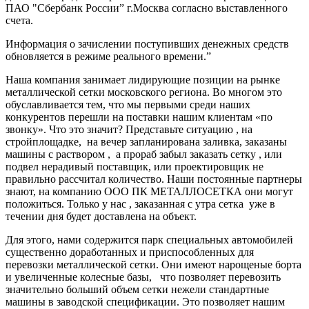
ПАО "Сбербанк России” г.Москва согласно выставленного
счета.
Информация о зачислении поступивших денежных средств
обновляется в режиме реального времени.”
Наша компания занимает лидирующие позиции на рынке
металлической сетки московского региона. Во многом это
обуславливается тем, что мы первыми среди наших
конкурентов перешли на поставки нашим клиентам «по
звонку». Что это значит? Представьте ситуацию , на
стройплощадке, на вечер запланирована заливка, заказаны
машины с раствором , а прораб забыл заказать сетку , или
подвел нерадивый поставщик, или проектировщик не
правильно рассчитал количество. Наши постоянные партнеры
знают, на компанию ООО ПК МЕТАЛЛОСЕТКА они могут
положиться. Только у нас , заказанная с утра сетка уже в
течении дня будет доставлена на объект.
Для этого, нами содержится парк специальных автомобилей
существенно доработанных и приспособленных для
перевозки металлической сетки. Они имеют нарощеные борта
и увеличенные колесные базы, что позволяет перевозить
значительно больший объем сетки нежели стандартные
машины в заводской спецификации. Это позволяет нашим