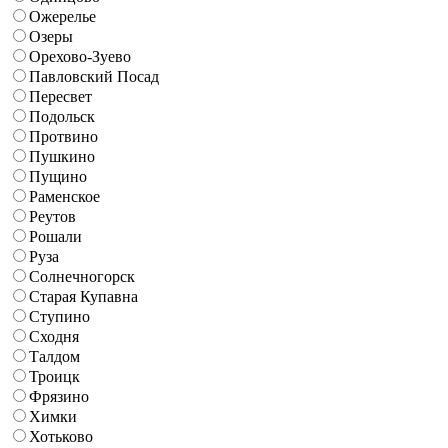
Ожерелье
Озеры
Орехово-Зуево
Павловский Посад
Пересвет
Подольск
Протвино
Пушкино
Пущино
Раменское
Реутов
Рошали
Руза
Солнечногорск
Старая Купавна
Ступино
Сходня
Талдом
Троицк
Фрязино
Химки
Хотьково