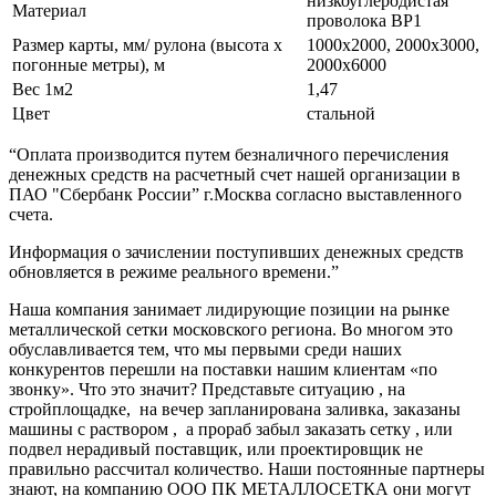
низкоуглеродистая
Материал
проволока ВР1
Размер карты, мм/ рулона (высота х
1000х2000, 2000х3000,
погонные метры), м
2000х6000
Вес 1м2
1,47
Цвет
стальной
“Оплата производится путем безналичного перечисления
денежных средств на расчетный счет нашей организации в
ПАО "Сбербанк России” г.Москва согласно выставленного
счета.
Информация о зачислении поступивших денежных средств
обновляется в режиме реального времени.”
Наша компания занимает лидирующие позиции на рынке
металлической сетки московского региона. Во многом это
обуславливается тем, что мы первыми среди наших
конкурентов перешли на поставки нашим клиентам «по
звонку». Что это значит? Представьте ситуацию , на
стройплощадке, на вечер запланирована заливка, заказаны
машины с раствором , а прораб забыл заказать сетку , или
подвел нерадивый поставщик, или проектировщик не
правильно рассчитал количество. Наши постоянные партнеры
знают, на компанию ООО ПК МЕТАЛЛОСЕТКА они могут