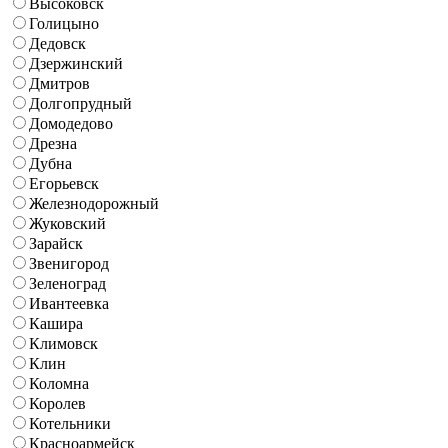
Высоковск
Голицыно
Дедовск
Дзержинский
Дмитров
Долгопрудный
Домодедово
Дрезна
Дубна
Егорьевск
Железнодорожный
Жуковский
Зарайск
Звенигород
Зеленоград
Ивантеевка
Кашира
Климовск
Клин
Коломна
Королев
Котельники
Красноармейск