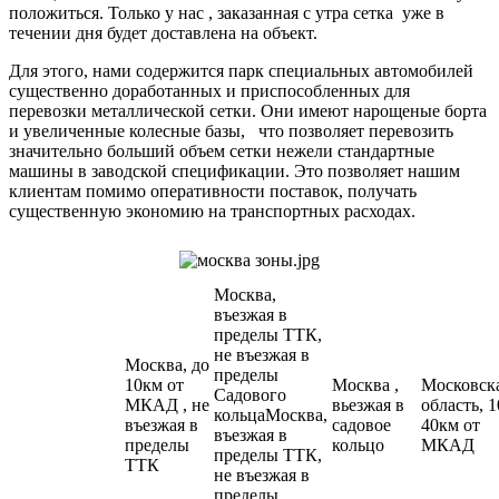
положиться. Только у нас , заказанная с утра сетка уже в
течении дня будет доставлена на объект.
Для этого, нами содержится парк специальных автомобилей
существенно доработанных и приспособленных для
перевозки металлической сетки. Они имеют нарощеные борта
и увеличенные колесные базы, что позволяет перевозить
значительно больший объем сетки нежели стандартные
машины в заводской спецификации. Это позволяет нашим
клиентам помимо оперативности поставок, получать
существенную экономию на транспортных расходах.
Москва,
въезжая в
пределы ТТК,
не въезжая в
Москва, до
пределы
10км от
Москва ,
Московск
Садового
МКАД , не
вьезжая в
область, 1
кольцаМосква,
въезжая в
садовое
40км от
въезжая в
пределы
кольцо
МКАД
пределы ТТК,
ТТК
не въезжая в
пределы