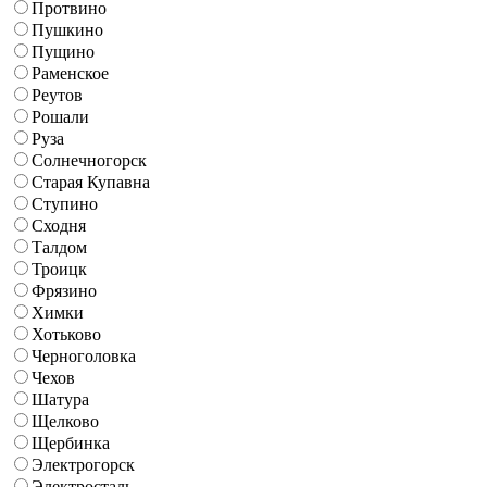
Протвино
Пушкино
Пущино
Раменское
Реутов
Рошали
Руза
Солнечногорск
Старая Купавна
Ступино
Сходня
Талдом
Троицк
Фрязино
Химки
Хотьково
Черноголовка
Чехов
Шатура
Щелково
Щербинка
Электрогорск
Электросталь