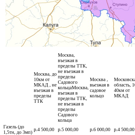
Москва,
въезжая в
пределы ТТК,
не въезжая в
Москва, до
пределы
10км от
Москва ,
Московск
Садового
МКАД , не
вьезжая в
область, 1
кольцаМосква,
въезжая в
садовое
40км от
въезжая в
пределы
кольцо
МКАД
пределы ТТК,
ТТК
не въезжая в
пределы
Садового
кольца
Газель (до
р.4 500,00
р.5 000,00
р.6 000,00
р.4 500,00
1,5тн, до 3мп)