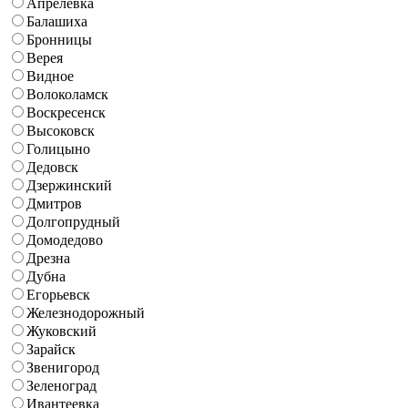
Апрелевка
Балашиха
Бронницы
Верея
Видное
Волоколамск
Воскресенск
Высоковск
Голицыно
Дедовск
Дзержинский
Дмитров
Долгопрудный
Домодедово
Дрезна
Дубна
Егорьевск
Железнодорожный
Жуковский
Зарайск
Звенигород
Зеленоград
Ивантеевка