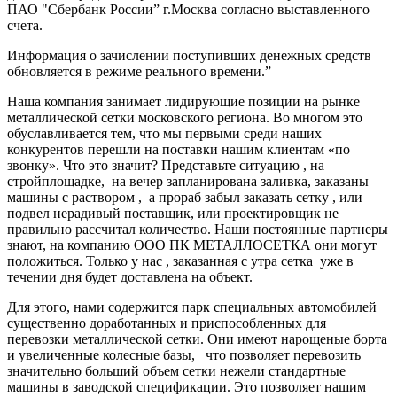
ПАО "Сбербанк России” г.Москва согласно выставленного
счета.
Информация о зачислении поступивших денежных средств
обновляется в режиме реального времени.”
Наша компания занимает лидирующие позиции на рынке
металлической сетки московского региона. Во многом это
обуславливается тем, что мы первыми среди наших
конкурентов перешли на поставки нашим клиентам «по
звонку». Что это значит? Представьте ситуацию , на
стройплощадке, на вечер запланирована заливка, заказаны
машины с раствором , а прораб забыл заказать сетку , или
подвел нерадивый поставщик, или проектировщик не
правильно рассчитал количество. Наши постоянные партнеры
знают, на компанию ООО ПК МЕТАЛЛОСЕТКА они могут
положиться. Только у нас , заказанная с утра сетка уже в
течении дня будет доставлена на объект.
Для этого, нами содержится парк специальных автомобилей
существенно доработанных и приспособленных для
перевозки металлической сетки. Они имеют нарощеные борта
и увеличенные колесные базы, что позволяет перевозить
значительно больший объем сетки нежели стандартные
машины в заводской спецификации. Это позволяет нашим