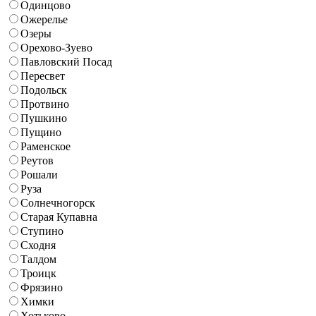
Одинцово
Ожерелье
Озеры
Орехово-Зуево
Павловский Посад
Пересвет
Подольск
Протвино
Пушкино
Пущино
Раменское
Реутов
Рошали
Руза
Солнечногорск
Старая Купавна
Ступино
Сходня
Талдом
Троицк
Фрязино
Химки
Хотьково