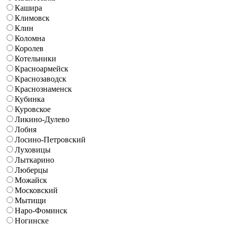
Кашира
Климовск
Клин
Коломна
Королев
Котельники
Красноармейск
Краснозаводск
Краснознаменск
Кубинка
Куровское
Ликино-Дулево
Лобня
Лосино-Петровский
Луховицы
Лыткарино
Люберцы
Можайск
Московский
Мытищи
Наро-Фоминск
Ногинске