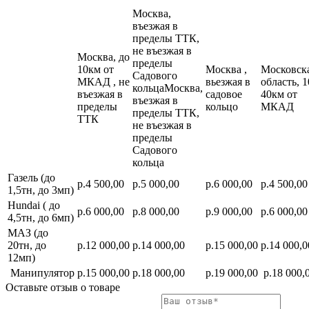
Москва,
въезжая в
пределы ТТК,
не въезжая в
Москва, до
пределы
10км от
Москва ,
Московск
Садового
МКАД , не
вьезжая в
область, 1
кольцаМосква,
въезжая в
садовое
40км от
въезжая в
пределы
кольцо
МКАД
пределы ТТК,
ТТК
не въезжая в
пределы
Садового
кольца
Газель (до
р.4 500,00
р.5 000,00
р.6 000,00
р.4 500,00
1,5тн, до 3мп)
Hundai ( до
р.6 000,00
р.8 000,00
р.9 000,00
р.6 000,00
4,5тн, до 6мп)
МАЗ (до
20тн, до
р.12 000,00
р.14 000,00
р.15 000,00
р.14 000,0
12мп)
Манипулятор
р.15 000,00
р.18 000,00
р.19 000,00
р.18 000,
Оставьте отзыв о товаре