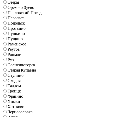
Озеры
Орехово-Зуево
Павловский Посад
Пересвет
Подольск
Протвино
Пушкино
Пущино
Раменское
Реутов
Рошали
Руза
Солнечногорск
Старая Купавна
Ступино
Сходня
Талдом
Троицк
Фрязино
Химки
Хотьково
Черноголовка