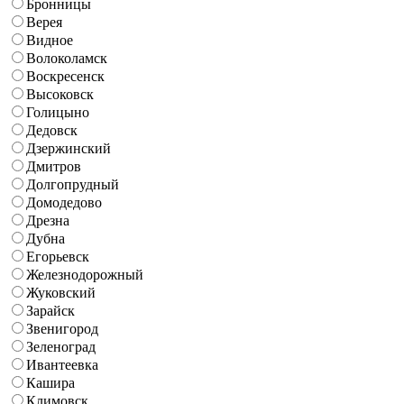
Бронницы
Верея
Видное
Волоколамск
Воскресенск
Высоковск
Голицыно
Дедовск
Дзержинский
Дмитров
Долгопрудный
Домодедово
Дрезна
Дубна
Егорьевск
Железнодорожный
Жуковский
Зарайск
Звенигород
Зеленоград
Ивантеевка
Кашира
Климовск