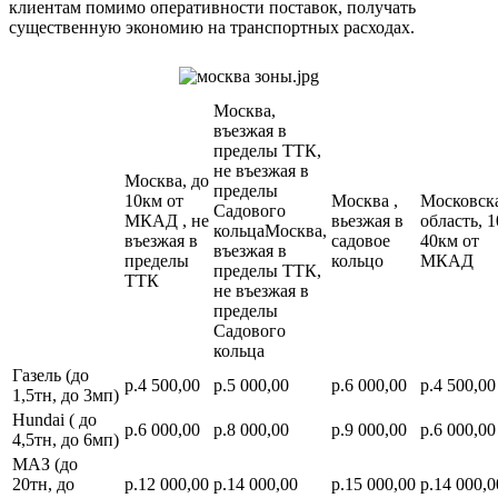
клиентам помимо оперативности поставок, получать
существенную экономию на транспортных расходах.
Москва,
въезжая в
пределы ТТК,
не въезжая в
Москва, до
пределы
10км от
Москва ,
Московск
Садового
МКАД , не
вьезжая в
область, 1
кольцаМосква,
въезжая в
садовое
40км от
въезжая в
пределы
кольцо
МКАД
пределы ТТК,
ТТК
не въезжая в
пределы
Садового
кольца
Газель (до
р.4 500,00
р.5 000,00
р.6 000,00
р.4 500,00
1,5тн, до 3мп)
Hundai ( до
р.6 000,00
р.8 000,00
р.9 000,00
р.6 000,00
4,5тн, до 6мп)
МАЗ (до
20тн, до
р.12 000,00
р.14 000,00
р.15 000,00
р.14 000,0