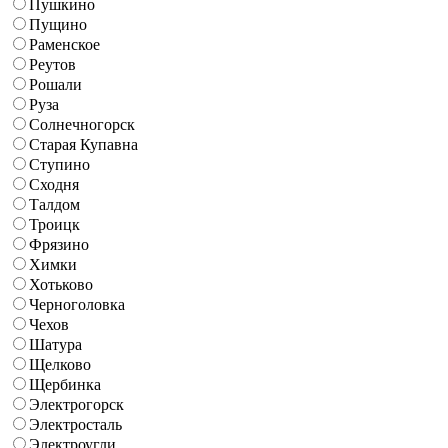
Пушкино
Пущино
Раменское
Реутов
Рошали
Руза
Солнечногорск
Старая Купавна
Ступино
Сходня
Талдом
Троицк
Фрязино
Химки
Хотьково
Черноголовка
Чехов
Шатура
Щелково
Щербинка
Электрогорск
Электросталь
Электроугли