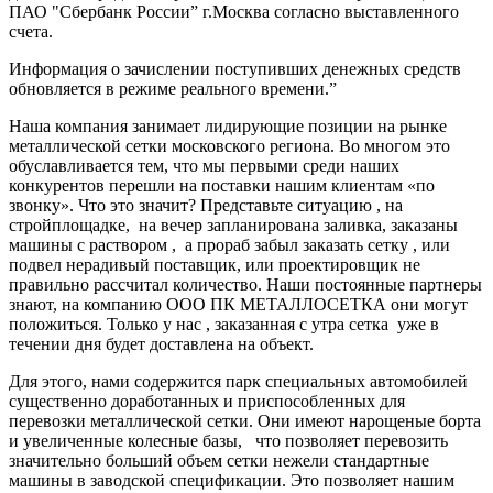
ПАО "Сбербанк России” г.Москва согласно выставленного
счета.
Информация о зачислении поступивших денежных средств
обновляется в режиме реального времени.”
Наша компания занимает лидирующие позиции на рынке
металлической сетки московского региона. Во многом это
обуславливается тем, что мы первыми среди наших
конкурентов перешли на поставки нашим клиентам «по
звонку». Что это значит? Представьте ситуацию , на
стройплощадке, на вечер запланирована заливка, заказаны
машины с раствором , а прораб забыл заказать сетку , или
подвел нерадивый поставщик, или проектировщик не
правильно рассчитал количество. Наши постоянные партнеры
знают, на компанию ООО ПК МЕТАЛЛОСЕТКА они могут
положиться. Только у нас , заказанная с утра сетка уже в
течении дня будет доставлена на объект.
Для этого, нами содержится парк специальных автомобилей
существенно доработанных и приспособленных для
перевозки металлической сетки. Они имеют нарощеные борта
и увеличенные колесные базы, что позволяет перевозить
значительно больший объем сетки нежели стандартные
машины в заводской спецификации. Это позволяет нашим