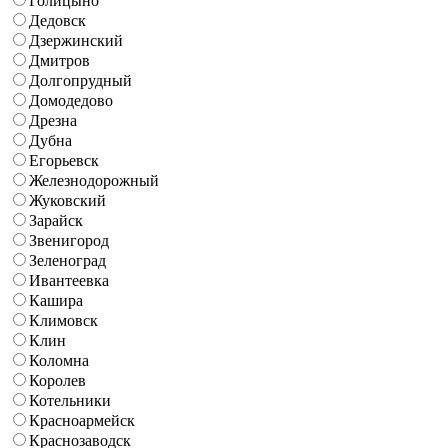
Голицыно
Дедовск
Дзержинский
Дмитров
Долгопрудный
Домодедово
Дрезна
Дубна
Егорьевск
Железнодорожный
Жуковский
Зарайск
Звенигород
Зеленоград
Ивантеевка
Кашира
Климовск
Клин
Коломна
Королев
Котельники
Красноармейск
Краснозаводск