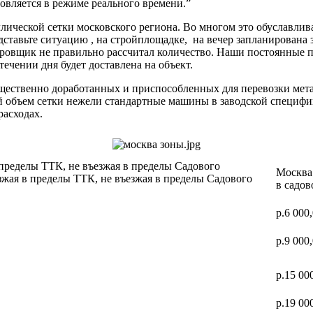
вляется в режиме реального времени.”
ической сетки московского региона. Во многом это обуславлив
дставьте ситуацию , на стройплощадке, на вечер запланирована 
ектировщик не правильно рассчитал количество. Наши постоя
 течении дня будет доставлена на объект.
ущественно доработанных и приспособленных для перевозки мет
ий объем сетки нежели стандартные машины в заводской специф
расходах.
 пределы ТТК, не въезжая в пределы Садового
Москва 
зжая в пределы ТТК, не въезжая в пределы Садового
в садов
р.6 000
р.9 000
р.15 00
р.19 00