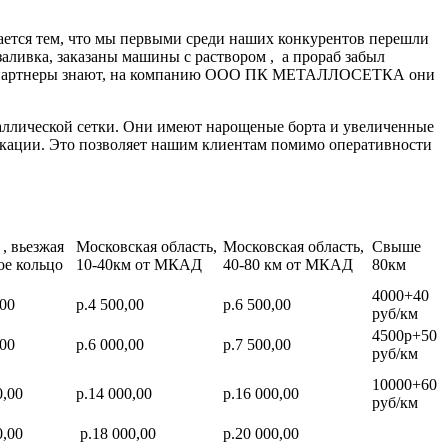
ается тем, что мы первыми среди наших конкурентов перешли
заливка, заказаны машины с раствором , а прораб забыл
нные партнеры знают, на компанию ООО ПК МЕТАЛЛОСЕТКА они
аллической сетки. Они имеют нарощеные борта и увеличенные
икации. Это позволяет нашим клиентам помимо оперативности
, вьезжая
Московская область,
Московская область,
Свыше
ое кольцо
10-40км от МКАД
40-80 км от МКАД
80км
4000+40
,00
р.4 500,00
р.6 500,00
руб/км
4500р+50
,00
р.6 000,00
р.7 500,00
руб/км
10000+60
0,00
р.14 000,00
р.16 000,00
руб/км
0,00
р.18 000,00
р.20 000,00