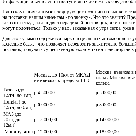
Информация о зачислении поступивших денежных средств обно
Наша компания занимает лидирующие позиции на рынке металл
на поставки нашим клиентам «по звонку». Что это значит? Пре
заказать сетку , или подвел нерадивый поставщик, или про
могут положиться. Только у нас , заказанная с утра сетка уже в
Для этого, нами содержится парк специальных автомобилей с
колесные базы, что позволяет перевозить значительно больш
поставок, получать существенную экономию на транспортных 
Москва, въезжая в
Москва, до 10км от МКАД ,
кольцаМосква, въе
не въезжая в пределы ТТК
кольца
Газель (до
р.4 500,00
р.5 000,00
1,5тн, до 3мп)
Hundai ( до
р.6 000,00
р.8 000,00
4,5тн, до 6мп)
МАЗ (до
20тн, до
р.12 000,00
р.14 000,00
12мп)
Манипулятор
р.15 000,00
р.18 000,00