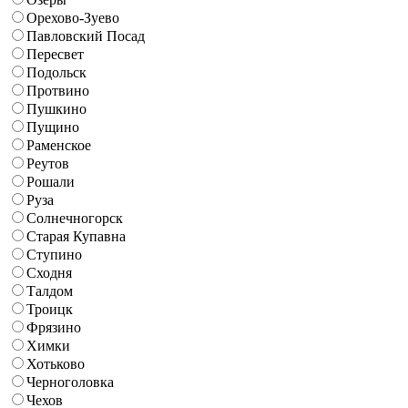
Орехово-Зуево
Павловский Посад
Пересвет
Подольск
Протвино
Пушкино
Пущино
Раменское
Реутов
Рошали
Руза
Солнечногорск
Старая Купавна
Ступино
Сходня
Талдом
Троицк
Фрязино
Химки
Хотьково
Черноголовка
Чехов