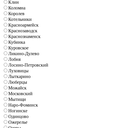
Клин
Коломна
Королев
Котельники
Красноармейск
Краснозаводск
Краснознаменск
Кубинка
Куровское
Ликино-Дулево
Лобня
Лосино-Петровский
Луховицы
Лыткарино
Люберцы
Можайск
Московский
Мытищи
Наро-Фоминск
Ногинске
Одинцово
Ожерелье
Озеры