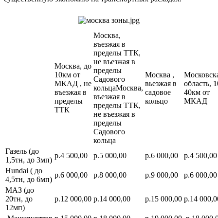
Москва,
въезжая в
пределы ТТК,
не въезжая в
Москва, до
пределы
10км от
Москва ,
Московск
Садового
МКАД , не
вьезжая в
область, 1
кольцаМосква,
въезжая в
садовое
40км от
въезжая в
пределы
кольцо
МКАД
пределы ТТК,
ТТК
не въезжая в
пределы
Садового
кольца
Газель (до
р.4 500,00
р.5 000,00
р.6 000,00
р.4 500,00
1,5тн, до 3мп)
Hundai ( до
р.6 000,00
р.8 000,00
р.9 000,00
р.6 000,00
4,5тн, до 6мп)
МАЗ (до
20тн, до
р.12 000,00
р.14 000,00
р.15 000,00
р.14 000,0
12мп)