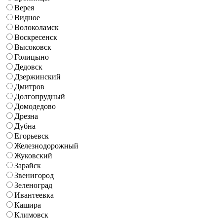
Верея
Видное
Волоколамск
Воскресенск
Высоковск
Голицыно
Дедовск
Дзержинский
Дмитров
Долгопрудный
Домодедово
Дрезна
Дубна
Егорьевск
Железнодорожный
Жуковский
Зарайск
Звенигород
Зеленоград
Ивантеевка
Кашира
Климовск