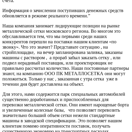
счета.
Информация о зачислении поступивших денежных средств
обновляется в режиме реального времени.”
Наша компания занимает лидирующие позиции на рынке
металлической сетки московского региона. Во многом это
обуславливается тем, что мы первыми среди наших
конкурентов перешли на поставки нашим клиентам «по
звонку». Что это значит? Представьте ситуацию , на
стройплощадке, на вечер запланирована заливка, заказаны
машины с раствором , а прораб забыл заказать сетку , или
подвел нерадивый поставщик, или проектировщик не
правильно рассчитал количество. Наши постоянные партнеры
знают, на компанию ООО ПК МЕТАЛЛОСЕТКА они могут
положиться. Только у нас , заказанная с утра сетка уже в
течении дня будет доставлена на объект.
Для этого, нами содержится парк специальных автомобилей
существенно доработанных и приспособленных для
перевозки металлической сетки. Они имеют нарощеные борта
и увеличенные колесные базы, что позволяет перевозить
значительно больший объем сетки нежели стандартные
машины в заводской спецификации. Это позволяет нашим
клиентам помимо оперативности поставок, получать
существенную экономию на транспортных расходах.