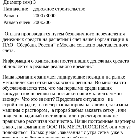
Диаметр (мм)
3
Назначение
дорожное строительство
Размер
2000х3000
Размер ячеек
200х200
“Оплата производится путем безналичного перечисления
денежных средств на расчетный счет нашей организации в
ПАО "Сбербанк России” г.Москва согласно выставленного
счета.
Информация о зачислении поступивших денежных средств
обновляется в режиме реального времени.”
Наша компания занимает лидирующие позиции на рынке
металлической сетки московского региона. Во многом это
обуславливается тем, что мы первыми среди наших
конкурентов перешли на поставки нашим клиентам «по
звонку». Что это значит? Представьте ситуацию , на
стройплощадке, на вечер запланирована заливка, заказаны
машины с раствором , а прораб забыл заказать сетку , или
подвел нерадивый поставщик, или проектировщик не
правильно рассчитал количество. Наши постоянные партнеры
знают, на компанию ООО ПК МЕТАЛЛОСЕТКА они могут
положиться. Только у нас , заказанная с утра сетка уже в
течении дня будет доставлена на объект.