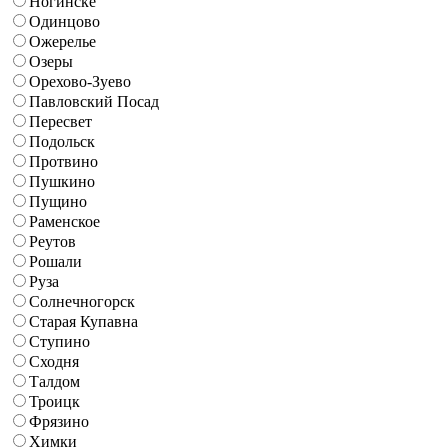
Ногинске
Одинцово
Ожерелье
Озеры
Орехово-Зуево
Павловский Посад
Пересвет
Подольск
Протвино
Пушкино
Пущино
Раменское
Реутов
Рошали
Руза
Солнечногорск
Старая Купавна
Ступино
Сходня
Талдом
Троицк
Фрязино
Химки