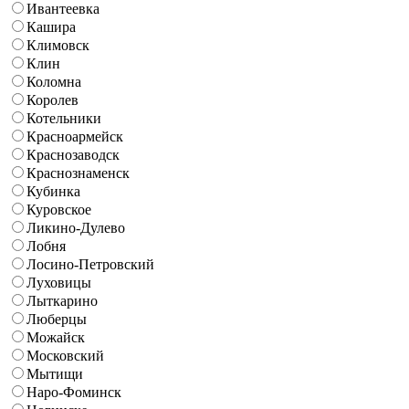
Ивантеевка
Кашира
Климовск
Клин
Коломна
Королев
Котельники
Красноармейск
Краснозаводск
Краснознаменск
Кубинка
Куровское
Ликино-Дулево
Лобня
Лосино-Петровский
Луховицы
Лыткарино
Люберцы
Можайск
Московский
Мытищи
Наро-Фоминск