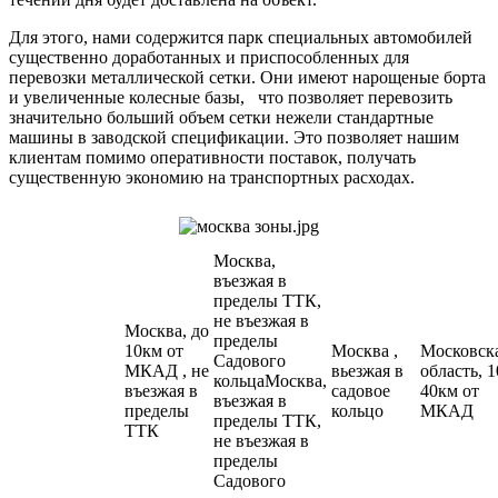
Для этого, нами содержится парк специальных автомобилей
существенно доработанных и приспособленных для
перевозки металлической сетки. Они имеют нарощеные борта
и увеличенные колесные базы, что позволяет перевозить
значительно больший объем сетки нежели стандартные
машины в заводской спецификации. Это позволяет нашим
клиентам помимо оперативности поставок, получать
существенную экономию на транспортных расходах.
Москва,
въезжая в
пределы ТТК,
не въезжая в
Москва, до
пределы
10км от
Москва ,
Московск
Садового
МКАД , не
вьезжая в
область, 1
кольцаМосква,
въезжая в
садовое
40км от
въезжая в
пределы
кольцо
МКАД
пределы ТТК,
ТТК
не въезжая в
пределы
Садового