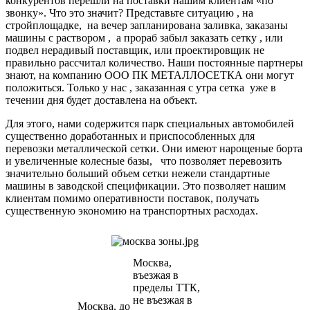
конкурентов перешли на поставки нашим клиентам «по
звонку». Что это значит? Представьте ситуацию , на
стройплощадке, на вечер запланирована заливка, заказаны
машины с раствором , а прораб забыл заказать сетку , или
подвел нерадивый поставщик, или проектировщик не
правильно рассчитал количество. Наши постоянные партнеры
знают, на компанию ООО ПК МЕТАЛЛОСЕТКА они могут
положиться. Только у нас , заказанная с утра сетка уже в
течении дня будет доставлена на объект.
Для этого, нами содержится парк специальных автомобилей
существенно доработанных и приспособленных для
перевозки металлической сетки. Они имеют нарощеные борта
и увеличенные колесные базы, что позволяет перевозить
значительно больший объем сетки нежели стандартные
машины в заводской спецификации. Это позволяет нашим
клиентам помимо оперативности поставок, получать
существенную экономию на транспортных расходах.
Москва,
въезжая в
пределы ТТК,
не въезжая в
Москва, до