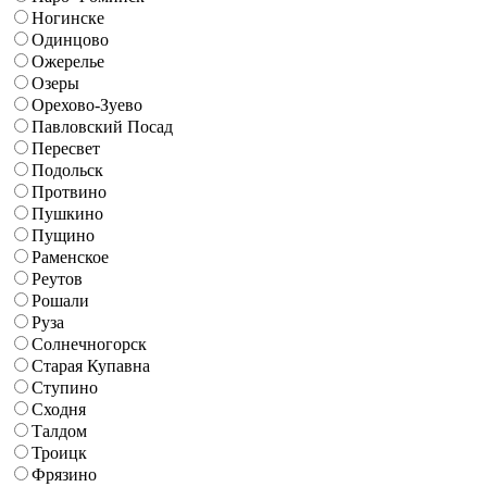
Ногинске
Одинцово
Ожерелье
Озеры
Орехово-Зуево
Павловский Посад
Пересвет
Подольск
Протвино
Пушкино
Пущино
Раменское
Реутов
Рошали
Руза
Солнечногорск
Старая Купавна
Ступино
Сходня
Талдом
Троицк
Фрязино