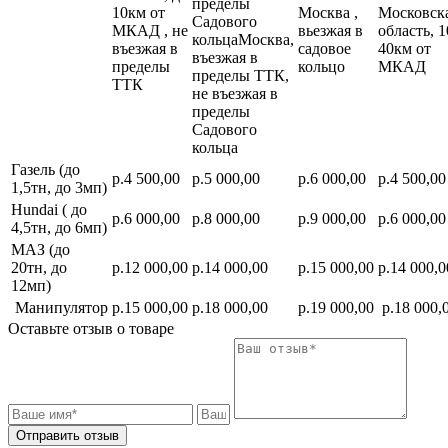
пределы
10км от
Москва ,
Московск
Садового
МКАД , не
вьезжая в
область, 1
кольцаМосква,
въезжая в
садовое
40км от
въезжая в
пределы
кольцо
МКАД
пределы ТТК,
ТТК
не въезжая в
пределы
Садового
кольца
Газель (до
р.4 500,00
р.5 000,00
р.6 000,00
р.4 500,00
1,5тн, до 3мп)
Hundai ( до
р.6 000,00
р.8 000,00
р.9 000,00
р.6 000,00
4,5тн, до 6мп)
МАЗ (до
20тн, до
р.12 000,00
р.14 000,00
р.15 000,00
р.14 000,0
12мп)
Манипулятор
р.15 000,00
р.18 000,00
р.19 000,00
р.18 000,
Оставьте отзыв о товаре
Отправить отзыв