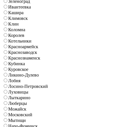
Зеленоград
Ивантеевка
Кашира
Климовск
Клин
Коломна
Королев
Котельники
Красноармейск
Краснозаводск
Краснознаменск
Кубинка
Куровское
Ликино-Дулево
Лобня
Лосино-Петровский
Луховицы
Лыткарино
Люберцы
Можайск
Московский
Мытищи
Наро-Фоминск