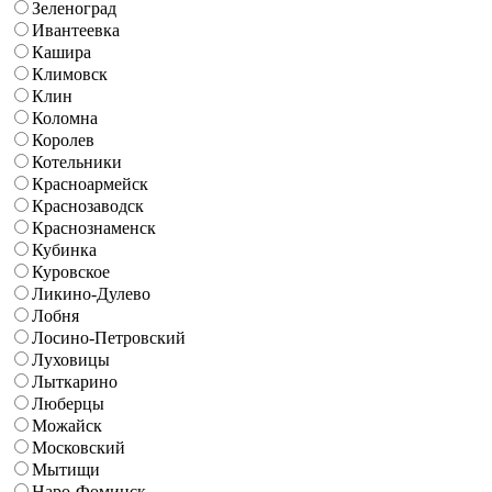
Зеленоград
Ивантеевка
Кашира
Климовск
Клин
Коломна
Королев
Котельники
Красноармейск
Краснозаводск
Краснознаменск
Кубинка
Куровское
Ликино-Дулево
Лобня
Лосино-Петровский
Луховицы
Лыткарино
Люберцы
Можайск
Московский
Мытищи
Наро-Фоминск