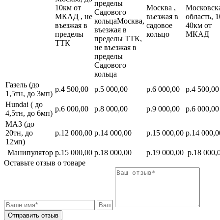
пределы
10км от
Москва ,
Московск
Садового
МКАД , не
вьезжая в
область, 1
кольцаМосква,
въезжая в
садовое
40км от
въезжая в
пределы
кольцо
МКАД
пределы ТТК,
ТТК
не въезжая в
пределы
Садового
кольца
Газель (до
р.4 500,00
р.5 000,00
р.6 000,00
р.4 500,00
1,5тн, до 3мп)
Hundai ( до
р.6 000,00
р.8 000,00
р.9 000,00
р.6 000,00
4,5тн, до 6мп)
МАЗ (до
20тн, до
р.12 000,00
р.14 000,00
р.15 000,00
р.14 000,0
12мп)
Манипулятор
р.15 000,00
р.18 000,00
р.19 000,00
р.18 000,
Оставьте отзыв о товаре
Отправить отзыв