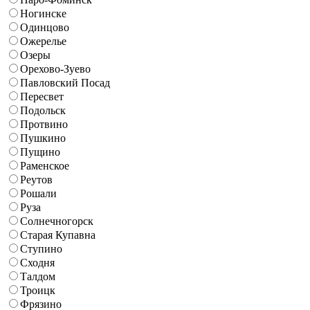
Ногинске
Одинцово
Ожерелье
Озеры
Орехово-Зуево
Павловский Посад
Пересвет
Подольск
Протвино
Пушкино
Пущино
Раменское
Реутов
Рошали
Руза
Солнечногорск
Старая Купавна
Ступино
Сходня
Талдом
Троицк
Фрязино