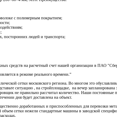
оволоке с полимерным покрытием;
ности;
оздействиям;
;
, посторонних людей и транспорта;
ных средств на расчетный счет нашей организации в ПАО "Сбер
вляется в режиме реального времени.”
ической сетки московского региона. Во многом это обуславлив
дставьте ситуацию , на стройплощадке, на вечер запланирована 
ектировщик не правильно рассчитал количество. Наши постоя
 течении дня будет доставлена на объект.
ущественно доработанных и приспособленных для перевозки мет
ий объем сетки нежели стандартные машины в заводской специф
расходах.