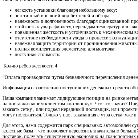
лёгкость установки благодаря небольшому весу;
эстетичный внешний вид без теней и обзора;
надёжность и долговечность благодаря оцинкованной пр
стойкость к ультрафиолету, перепадам температур и влаж
повышенная жёсткость и устойчивость к механическим в
отсутствие необходимости ухода в процессе эксплуатации
надёжная защита территории от проникновения животных
полная комплектация элементами для монтажа;
доступная стоимость.
Кол-во ребер жесткости
4
“Оплата производится путем безналичного перечисления денеж
Информация о зачислении поступивших денежных средств обно
Наша компания занимает лидирующие позиции на рынке металл
на поставки нашим клиентам «по звонку». Что это значит? Пре
заказать сетку , или подвел нерадивый поставщик, или про
могут положиться. Только у нас , заказанная с утра сетка уже в
Для этого, нами содержится парк специальных автомобилей с
колесные базы, что позволяет перевозить значительно больш
поставок, получать существенную экономию на транспортных 