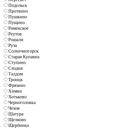
Подольск
Протвино
Пушкино
Пущино
Раменское
Реутов
Рошали
Руза
Солнечногорск
Старая Купавна
Ступино
Сходня
Талдом
Троицк
Фрязино
Химки
Хотьково
Черноголовка
Чехов
Шатура
Щелково
Щербинка