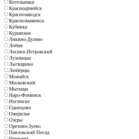
Котельники
Красноармейск
Краснозаводск
Краснознаменск
Кубинка
Куровское
Ликино-Дулево
Лобня
Лосино-Петровский
Луховицы
Лыткарино
Люберцы
Можайск
Московский
Мытищи
Наро-Фоминск
Ногинске
Одинцово
Ожерелье
Озеры
Орехово-Зуево
Павловский Посад
Пересвет