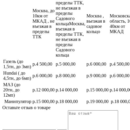
пределы ТТК,
не въезжая в
Москва, до
пределы
10км от
Москва ,
Московск
Садового
МКАД , не
вьезжая в
область, 1
кольцаМосква,
въезжая в
садовое
40км от
въезжая в
пределы
кольцо
МКАД
пределы ТТК,
ТТК
не въезжая в
пределы
Садового
кольца
Газель (до
р.4 500,00
р.5 000,00
р.6 000,00
р.4 500,00
1,5тн, до 3мп)
Hundai ( до
р.6 000,00
р.8 000,00
р.9 000,00
р.6 000,00
4,5тн, до 6мп)
МАЗ (до
20тн, до
р.12 000,00
р.14 000,00
р.15 000,00
р.14 000,0
12мп)
Манипулятор
р.15 000,00
р.18 000,00
р.19 000,00
р.18 000,
Оставьте отзыв о товаре