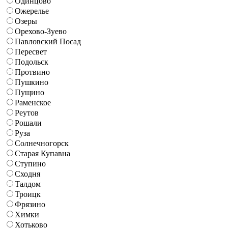
Одинцово
Ожерелье
Озеры
Орехово-Зуево
Павловский Посад
Пересвет
Подольск
Протвино
Пушкино
Пущино
Раменское
Реутов
Рошали
Руза
Солнечногорск
Старая Купавна
Ступино
Сходня
Талдом
Троицк
Фрязино
Химки
Хотьково