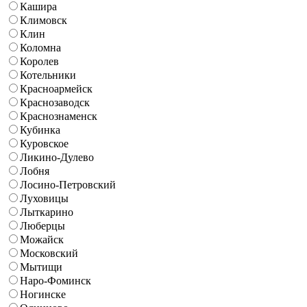
Кашира
Климовск
Клин
Коломна
Королев
Котельники
Красноармейск
Краснозаводск
Краснознаменск
Кубинка
Куровское
Ликино-Дулево
Лобня
Лосино-Петровский
Луховицы
Лыткарино
Люберцы
Можайск
Московский
Мытищи
Наро-Фоминск
Ногинске