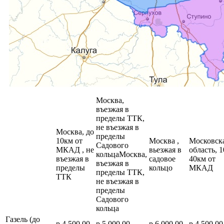
Москва,
въезжая в
пределы ТТК,
не въезжая в
Москва, до
пределы
10км от
Москва ,
Московск
Садового
МКАД , не
вьезжая в
область, 1
кольцаМосква,
въезжая в
садовое
40км от
въезжая в
пределы
кольцо
МКАД
пределы ТТК,
ТТК
не въезжая в
пределы
Садового
кольца
Газель (до
р.4 500,00
р.5 000,00
р.6 000,00
р.4 500,00