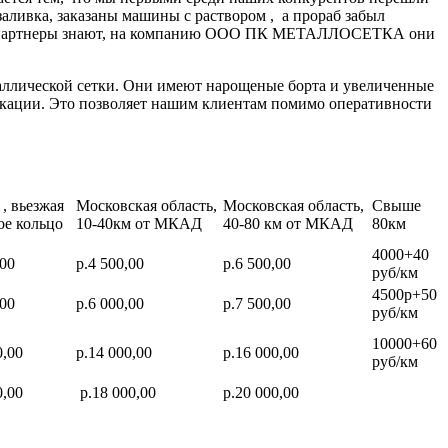
заливка, заказаны машины с раствором , а прораб забыл
нные партнеры знают, на компанию ООО ПК МЕТАЛЛОСЕТКА они
аллической сетки. Они имеют нарощеные борта и увеличенные
икации. Это позволяет нашим клиентам помимо оперативности
, вьезжая
Московская область,
Московская область,
Свыше
ое кольцо
10-40км от МКАД
40-80 км от МКАД
80км
4000+40
,00
р.4 500,00
р.6 500,00
руб/км
4500р+50
,00
р.6 000,00
р.7 500,00
руб/км
10000+60
0,00
р.14 000,00
р.16 000,00
руб/км
0,00
р.18 000,00
р.20 000,00