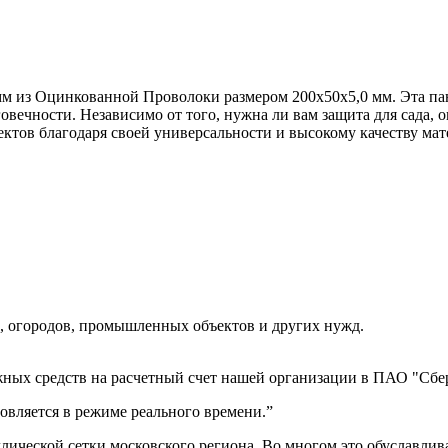
м из Оцинкованной Проволоки размером 200x50x5,0 мм. Эта пан
овечности. Независимо от того, нужна ли вам защита для сада, 
ектов благодаря своей универсальности и высокому качеству мат
, огородов, промышленных объектов и других нужд.
ных средств на расчетный счет нашей организации в ПАО "Сбер
вляется в режиме реального времени.”
ической сетки московского региона. Во многом это обуславлив