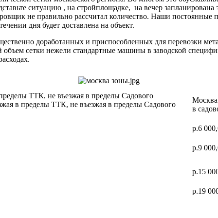
дставьте ситуацию , на стройплощадке, на вечер запланирована 
ектировщик не правильно рассчитал количество. Наши постоя
 течении дня будет доставлена на объект.
ущественно доработанных и приспособленных для перевозки мет
ий объем сетки нежели стандартные машины в заводской специф
расходах.
 пределы ТТК, не въезжая в пределы Садового
Москва 
зжая в пределы ТТК, не въезжая в пределы Садового
в садов
р.6 000
р.9 000
р.15 00
р.19 00