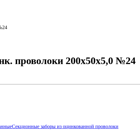
 №24
инк. проволоки 200х50х5,0 №24
анные
Секционные заборы из оцинкованной проволоки