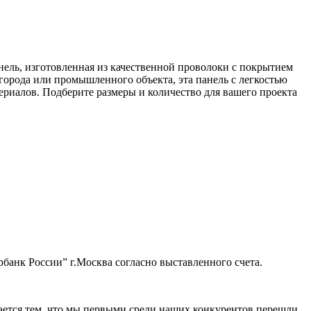
ель, изготовленная из качественной проволоки с покрытием
огорода или промышленного объекта, эта панель с легкостью
ериалов. Подберите размеры и количество для вашего проекта
банк России” г.Москва согласно выставленного счета.
ается тем, что мы первыми среди наших конкурентов перешли