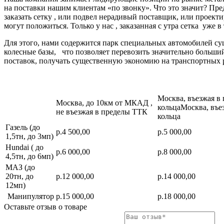
на поставки нашим клиентам «по звонку». Что это значит? Пре
заказать сетку , или подвел нерадивый поставщик, или про
могут положиться. Только у нас , заказанная с утра сетка уже в
Для этого, нами содержится парк специальных автомобилей с
колесные базы, что позволяет перевозить значительно больш
поставок, получать существенную экономию на транспортных 
Москва, въезжая в
Москва, до 10км от МКАД ,
кольцаМосква, въе
не въезжая в пределы ТТК
кольца
Газель (до
р.4 500,00
р.5 000,00
1,5тн, до 3мп)
Hundai ( до
р.6 000,00
р.8 000,00
4,5тн, до 6мп)
МАЗ (до
20тн, до
р.12 000,00
р.14 000,00
12мп)
Манипулятор
р.15 000,00
р.18 000,00
Оставьте отзыв о товаре