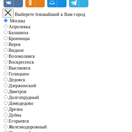
Выберете ближайший к Вам город
Москва
Апрелевка
Балашиха
Бронницы
Верея
Видное
Волоколамск
Воскресенск
Высоковск
Голицыно
Дедовск
Дзержинский
Дмитров
Долгопрудный
Домодедово
Дрезна
Дубна
Егорьевск
Железнодорожный