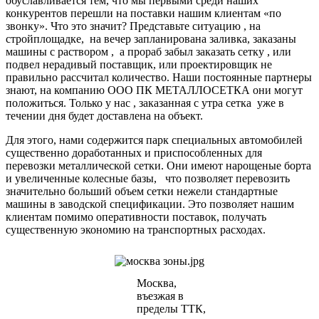
обуславливается тем, что мы первыми среди наших
конкурентов перешли на поставки нашим клиентам «по
звонку». Что это значит? Представьте ситуацию , на
стройплощадке, на вечер запланирована заливка, заказаны
машины с раствором , а прораб забыл заказать сетку , или
подвел нерадивый поставщик, или проектировщик не
правильно рассчитал количество. Наши постоянные партнеры
знают, на компанию ООО ПК МЕТАЛЛОСЕТКА они могут
положиться. Только у нас , заказанная с утра сетка уже в
течении дня будет доставлена на объект.
Для этого, нами содержится парк специальных автомобилей
существенно доработанных и приспособленных для
перевозки металлической сетки. Они имеют нарощеные борта
и увеличенные колесные базы, что позволяет перевозить
значительно больший объем сетки нежели стандартные
машины в заводской спецификации. Это позволяет нашим
клиентам помимо оперативности поставок, получать
существенную экономию на транспортных расходах.
Москва,
въезжая в
пределы ТТК,