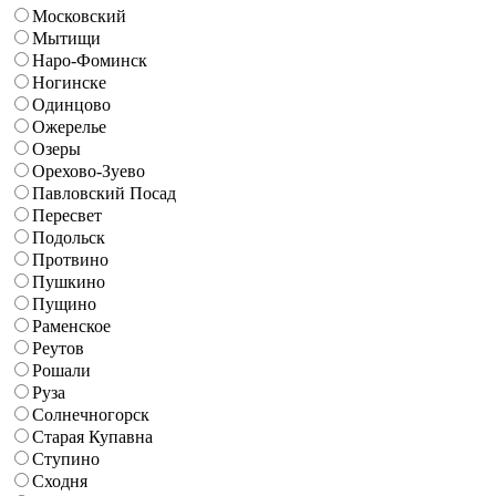
Московский
Мытищи
Наро-Фоминск
Ногинске
Одинцово
Ожерелье
Озеры
Орехово-Зуево
Павловский Посад
Пересвет
Подольск
Протвино
Пушкино
Пущино
Раменское
Реутов
Рошали
Руза
Солнечногорск
Старая Купавна
Ступино
Сходня