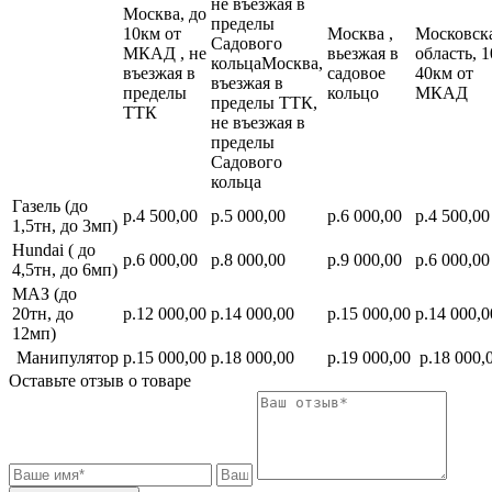
не въезжая в
Москва, до
пределы
10км от
Москва ,
Московск
Садового
МКАД , не
вьезжая в
область, 1
кольцаМосква,
въезжая в
садовое
40км от
въезжая в
пределы
кольцо
МКАД
пределы ТТК,
ТТК
не въезжая в
пределы
Садового
кольца
Газель (до
р.4 500,00
р.5 000,00
р.6 000,00
р.4 500,00
1,5тн, до 3мп)
Hundai ( до
р.6 000,00
р.8 000,00
р.9 000,00
р.6 000,00
4,5тн, до 6мп)
МАЗ (до
20тн, до
р.12 000,00
р.14 000,00
р.15 000,00
р.14 000,0
12мп)
Манипулятор
р.15 000,00
р.18 000,00
р.19 000,00
р.18 000,
Оставьте отзыв о товаре