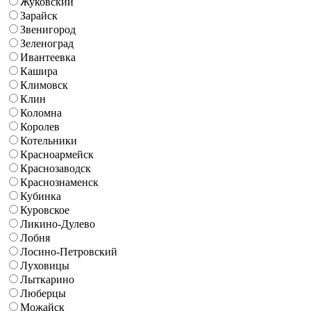
Жуковский
Зарайск
Звенигород
Зеленоград
Ивантеевка
Кашира
Климовск
Клин
Коломна
Королев
Котельники
Красноармейск
Краснозаводск
Краснознаменск
Кубинка
Куровское
Ликино-Дулево
Лобня
Лосино-Петровский
Луховицы
Лыткарино
Люберцы
Можайск