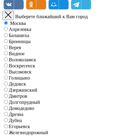
Выберете ближайший к Вам город
Москва
Апрелевка
Балашиха
Бронницы
Верея
Видное
Волоколамск
Воскресенск
Высоковск
Голицыно
Дедовск
Дзержинский
Дмитров
Долгопрудный
Домодедово
Дрезна
Дубна
Егорьевск
Железнодорожный