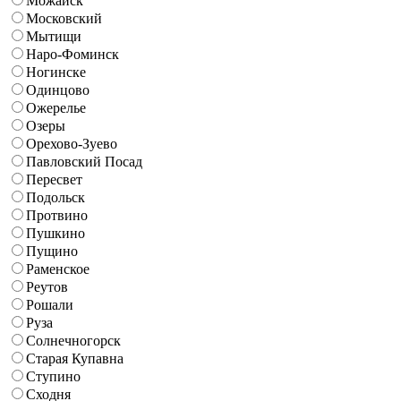
Можайск
Московский
Мытищи
Наро-Фоминск
Ногинске
Одинцово
Ожерелье
Озеры
Орехово-Зуево
Павловский Посад
Пересвет
Подольск
Протвино
Пушкино
Пущино
Раменское
Реутов
Рошали
Руза
Солнечногорск
Старая Купавна
Ступино
Сходня