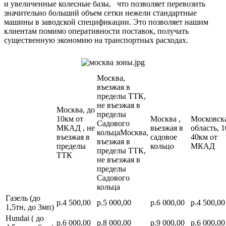
и увеличенные колесные базы, что позволяет перевозить
значительно больший объем сетки нежели стандартные
машины в заводской спецификации. Это позволяет нашим
клиентам помимо оперативности поставок, получать
существенную экономию на транспортных расходах.
Москва,
въезжая в
пределы ТТК,
не въезжая в
Москва, до
пределы
10км от
Москва ,
Московск
Садового
МКАД , не
вьезжая в
область, 1
кольцаМосква,
въезжая в
садовое
40км от
въезжая в
пределы
кольцо
МКАД
пределы ТТК,
ТТК
не въезжая в
пределы
Садового
кольца
Газель (до
р.4 500,00
р.5 000,00
р.6 000,00
р.4 500,00
1,5тн, до 3мп)
Hundai ( до
р.6 000,00
р.8 000,00
р.9 000,00
р.6 000,00