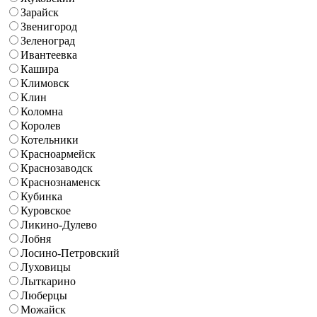
Зарайск
Звенигород
Зеленоград
Ивантеевка
Кашира
Климовск
Клин
Коломна
Королев
Котельники
Красноармейск
Краснозаводск
Краснознаменск
Кубинка
Куровское
Ликино-Дулево
Лобня
Лосино-Петровский
Луховицы
Лыткарино
Люберцы
Можайск