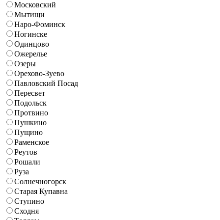
Московский
Мытищи
Наро-Фоминск
Ногинске
Одинцово
Ожерелье
Озеры
Орехово-Зуево
Павловский Посад
Пересвет
Подольск
Протвино
Пушкино
Пущино
Раменское
Реутов
Рошали
Руза
Солнечногорск
Старая Купавна
Ступино
Сходня