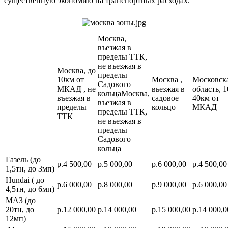
существенную экономию на транспортных расходах.
Москва,
въезжая в
пределы ТТК,
не въезжая в
Москва, до
пределы
10км от
Москва ,
Московск
Садового
МКАД , не
вьезжая в
область, 1
кольцаМосква,
въезжая в
садовое
40км от
въезжая в
пределы
кольцо
МКАД
пределы ТТК,
ТТК
не въезжая в
пределы
Садового
кольца
Газель (до
р.4 500,00
р.5 000,00
р.6 000,00
р.4 500,00
1,5тн, до 3мп)
Hundai ( до
р.6 000,00
р.8 000,00
р.9 000,00
р.6 000,00
4,5тн, до 6мп)
МАЗ (до
20тн, до
р.12 000,00
р.14 000,00
р.15 000,00
р.14 000,0
12мп)