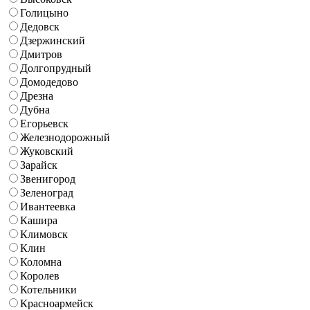
Голицыно
Дедовск
Дзержинский
Дмитров
Долгопрудный
Домодедово
Дрезна
Дубна
Егорьевск
Железнодорожный
Жуковский
Зарайск
Звенигород
Зеленоград
Ивантеевка
Кашира
Климовск
Клин
Коломна
Королев
Котельники
Красноармейск