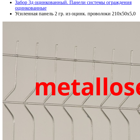
Забор 3д оцинкованный. Панели системы ограждения
оцинкованные
Усиленная панель 2 гр. из оцинк. проволоки 210х50х5,0