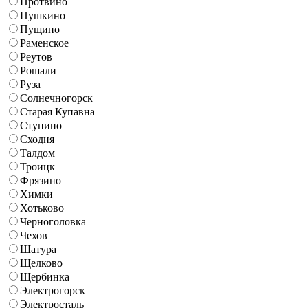
Протвино
Пушкино
Пущино
Раменское
Реутов
Рошали
Руза
Солнечногорск
Старая Купавна
Ступино
Сходня
Талдом
Троицк
Фрязино
Химки
Хотьково
Черноголовка
Чехов
Шатура
Щелково
Щербинка
Электрогорск
Электросталь