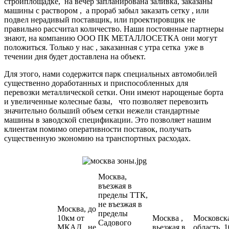
стройплощадке, на вечер запланирована заливка, заказаны
машины с раствором , а прораб забыл заказать сетку , или
подвел нерадивый поставщик, или проектировщик не
правильно рассчитал количество. Наши постоянные партнеры
знают, на компанию ООО ПК МЕТАЛЛОСЕТКА они могут
положиться. Только у нас , заказанная с утра сетка уже в
течении дня будет доставлена на объект.
Для этого, нами содержится парк специальных автомобилей
существенно доработанных и приспособленных для
перевозки металлической сетки. Они имеют нарощеные борта
и увеличенные колесные базы, что позволяет перевозить
значительно больший объем сетки нежели стандартные
машины в заводской спецификации. Это позволяет нашим
клиентам помимо оперативности поставок, получать
существенную экономию на транспортных расходах.
Москва,
въезжая в
пределы ТТК,
не въезжая в
Москва, до
пределы
10км от
Москва ,
Московск
Садового
МКАД , не
вьезжая в
область, 1