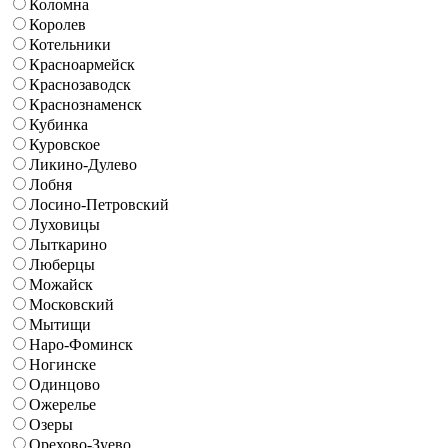
Коломна
Королев
Котельники
Красноармейск
Краснозаводск
Краснознаменск
Кубинка
Куровское
Ликино-Дулево
Лобня
Лосино-Петровский
Луховицы
Лыткарино
Люберцы
Можайск
Московский
Мытищи
Наро-Фоминск
Ногинске
Одинцово
Ожерелье
Озеры
Орехово-Зуево