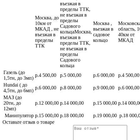
въезжая в
пределы ТТК,
не въезжая в
Москва, до
пределы
10км от
Москва ,
Московск
Садового
МКАД , не
вьезжая в
область, 1
кольцаМосква,
въезжая в
садовое
40км от
въезжая в
пределы
кольцо
МКАД
пределы ТТК,
ТТК
не въезжая в
пределы
Садового
кольца
Газель (до
р.4 500,00
р.5 000,00
р.6 000,00
р.4 500,00
1,5тн, до 3мп)
Hundai ( до
р.6 000,00
р.8 000,00
р.9 000,00
р.6 000,00
4,5тн, до 6мп)
МАЗ (до
20тн, до
р.12 000,00
р.14 000,00
р.15 000,00
р.14 000,0
12мп)
Манипулятор
р.15 000,00
р.18 000,00
р.19 000,00
р.18 000,
Оставьте отзыв о товаре