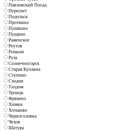
Павловский Посад
Пересвет
Подольск
Протвино
Пушкино
Пущино
Раменское
Реутов
Рошали
Руза
Солнечногорск
Старая Купавна
Ступино
Сходня
Талдом
Троицк
Фрязино
Химки
Хотьково
Черноголовка
Чехов
Шатура