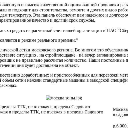
товленную из высококачественной оцинкованной проволоки раз
ьно подходит для строительства, ремонта и других видов работ
адам температур. Эта панель обеспечит вам надежное и долгоср
гарантированное качество и долгий срок службы.
ных средств на расчетный счет нашей организации в ПАО "Сбер
вляется в режиме реального времени.”
ической сетки московского региона. Во многом это обуславлив
дставьте ситуацию , на стройплощадке, на вечер запланирована 
ектировщик не правильно рассчитал количество. Наши постоя
 течении дня будет доставлена на объект.
ущественно доработанных и приспособленных для перевозки мет
ий объем сетки нежели стандартные машины в заводской специф
расходах.
 пределы ТТК, не въезжая в пределы Садового
Москва 
зжая в пределы ТТК, не въезжая в пределы Садового
в садов
р.6 000