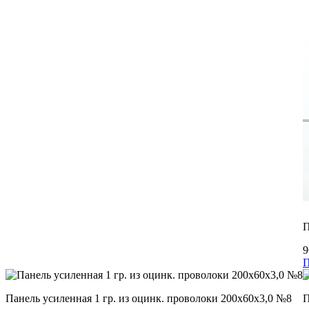
П
9
П
Панель усиленная 1 гр. из оцинк. проволоки 200х60х3,0 №8
П