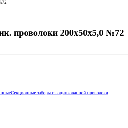
 №72
инк. проволоки 200х50х5,0 №72
анные
Секционные заборы из оцинкованной проволоки