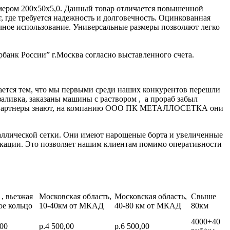
мером 200х50х5,0. Данный товар отличается повышенной
, где требуется надежность и долговечность. Оцинкованная
очное использование. Универсальные размеры позволяют легко
банк России” г.Москва согласно выставленного счета.
ается тем, что мы первыми среди наших конкурентов перешли
заливка, заказаны машины с раствором , а прораб забыл
нные партнеры знают, на компанию ООО ПК МЕТАЛЛОСЕТКА они
аллической сетки. Они имеют нарощеные борта и увеличенные
икации. Это позволяет нашим клиентам помимо оперативности
, вьезжая
Московская область,
Московская область,
Свыше
ое кольцо
10-40км от МКАД
40-80 км от МКАД
80км
4000+40
,00
р.4 500,00
р.6 500,00