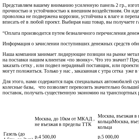
Представляем вашему вниманию усиленную панель 2 гр., изго
прочностью и устойчивостью к внешним воздействиям. Он идеал
проволока не подвержена коррозии, устойчива к влаге и переп
вписать её в любой проект. Выбирая наш товар, вы получаете 
“Оплата производится путем безналичного перечисления денеж
Информация о зачислении поступивших денежных средств обно
Наша компания занимает лидирующие позиции на рынке металл
на поставки нашим клиентам «по звонку». Что это значит? Пре
заказать сетку , или подвел нерадивый поставщик, или про
могут положиться. Только у нас , заказанная с утра сетка уже в
Для этого, нами содержится парк специальных автомобилей с
колесные базы, что позволяет перевозить значительно больш
поставок, получать существенную экономию на транспортных 
Москва, въезжая в
Москва, до 10км от МКАД ,
кольцаМосква, въе
не въезжая в пределы ТТК
кольца
Газель (до
р.4 500,00
р.5 000,00