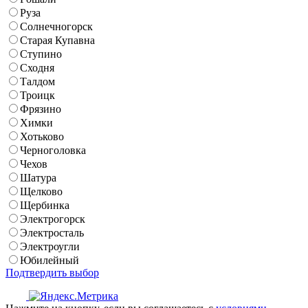
Руза
Солнечногорск
Старая Купавна
Ступино
Сходня
Талдом
Троицк
Фрязино
Химки
Хотьково
Черноголовка
Чехов
Шатура
Щелково
Щербинка
Электрогорск
Электросталь
Электроугли
Юбилейный
Подтвердить выбор