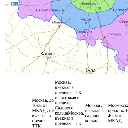
Москва,
въезжая в
пределы ТТК,
не въезжая в
Москва, до
пределы
10км от
Москва ,
Московск
Садового
МКАД , не
вьезжая в
область, 1
кольцаМосква,
въезжая в
садовое
40км от
въезжая в
пределы
кольцо
МКАД
пределы ТТК,
ТТК