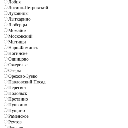
Лобня
Лосино-Петровский
Луховицы
Лыткарино
Люберцы
Можайск
Московский
Мытищи
Наро-Фоминск
Ногинске
Одинцово
Ожерелье
Озеры
Орехово-Зуево
Павловский Посад
Пересвет
Подольск
Протвино
Пушкино
Пущино
Раменское
Реутов
Рошали