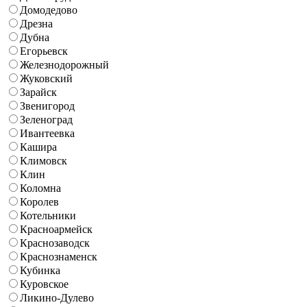
Домодедово
Дрезна
Дубна
Егорьевск
Железнодорожный
Жуковский
Зарайск
Звенигород
Зеленоград
Ивантеевка
Кашира
Климовск
Клин
Коломна
Королев
Котельники
Красноармейск
Краснозаводск
Краснознаменск
Кубинка
Куровское
Ликино-Дулево