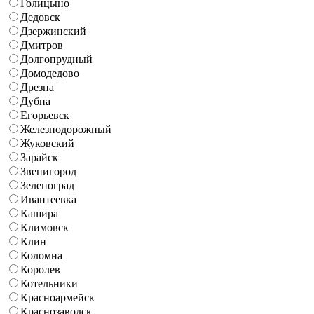
Голицыно
Дедовск
Дзержинский
Дмитров
Долгопрудный
Домодедово
Дрезна
Дубна
Егорьевск
Железнодорожный
Жуковский
Зарайск
Звенигород
Зеленоград
Ивантеевка
Кашира
Климовск
Клин
Коломна
Королев
Котельники
Красноармейск
Краснозаводск