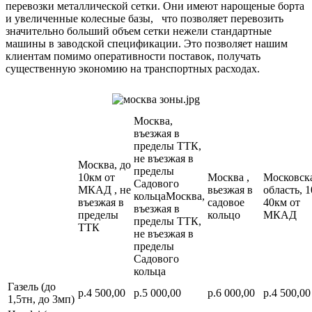
перевозки металлической сетки. Они имеют нарощеные борта
и увеличенные колесные базы, что позволяет перевозить
значительно больший объем сетки нежели стандартные
машины в заводской спецификации. Это позволяет нашим
клиентам помимо оперативности поставок, получать
существенную экономию на транспортных расходах.
Москва,
въезжая в
пределы ТТК,
не въезжая в
Москва, до
пределы
10км от
Москва ,
Московск
Садового
МКАД , не
вьезжая в
область, 1
кольцаМосква,
въезжая в
садовое
40км от
въезжая в
пределы
кольцо
МКАД
пределы ТТК,
ТТК
не въезжая в
пределы
Садового
кольца
Газель (до
р.4 500,00
р.5 000,00
р.6 000,00
р.4 500,00
1,5тн, до 3мп)