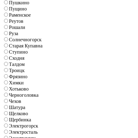
Пушкино
Пущино
Раменское
Реутов
Рошали
Руза
Солнечногорск
Старая Купавна
Ступино
Сходня
Талдом
Троицк
Фрязино
Химки
Хотьково
Черноголовка
Чехов
Шатура
Щелково
Щербинка
Электрогорск
Электросталь