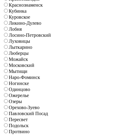
Краснознаменск
Кубинка
Куровское
Ликино-Дулево
Лобня
Лосино-Петровский
Луховицы
Лыткарино
Люберцы
Можайск
Московский
Мытищи
Наро-Фоминск
Ногинске
Одинцово
Ожерелье
Озеры
Орехово-Зуево
Павловский Посад
Пересвет
Подольск
Протвино