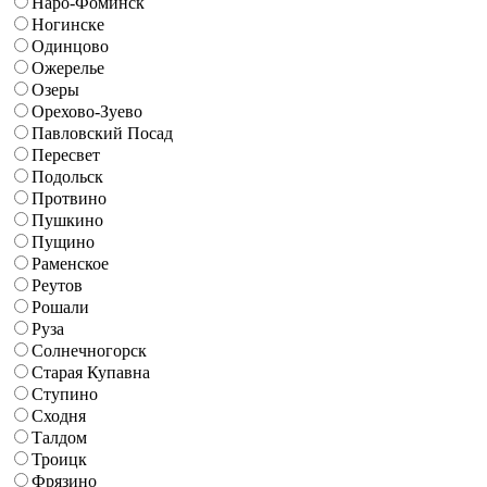
Наро-Фоминск
Ногинске
Одинцово
Ожерелье
Озеры
Орехово-Зуево
Павловский Посад
Пересвет
Подольск
Протвино
Пушкино
Пущино
Раменское
Реутов
Рошали
Руза
Солнечногорск
Старая Купавна
Ступино
Сходня
Талдом
Троицк
Фрязино