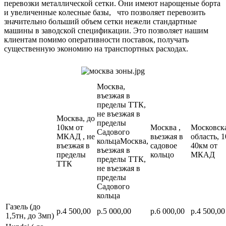
перевозки металлической сетки. Они имеют нарощеные борта
и увеличенные колесные базы, что позволяет перевозить
значительно больший объем сетки нежели стандартные
машины в заводской спецификации. Это позволяет нашим
клиентам помимо оперативности поставок, получать
существенную экономию на транспортных расходах.
Москва,
въезжая в
пределы ТТК,
не въезжая в
Москва, до
пределы
10км от
Москва ,
Московск
Садового
МКАД , не
вьезжая в
область, 1
кольцаМосква,
въезжая в
садовое
40км от
въезжая в
пределы
кольцо
МКАД
пределы ТТК,
ТТК
не въезжая в
пределы
Садового
кольца
Газель (до
р.4 500,00
р.5 000,00
р.6 000,00
р.4 500,00
1,5тн, до 3мп)