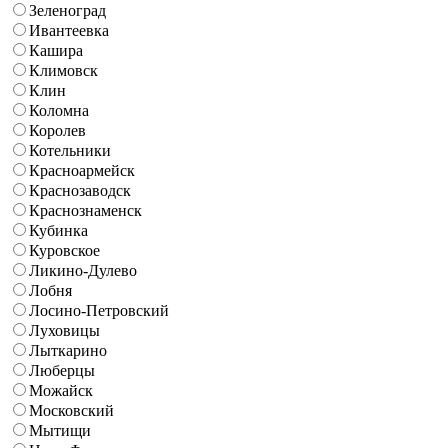
Зеленоград
Ивантеевка
Кашира
Климовск
Клин
Коломна
Королев
Котельники
Красноармейск
Краснозаводск
Краснознаменск
Кубинка
Куровское
Ликино-Дулево
Лобня
Лосино-Петровский
Луховицы
Лыткарино
Люберцы
Можайск
Московский
Мытищи