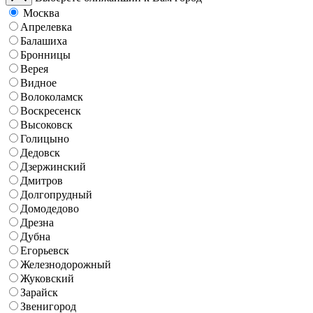
Москва
Апрелевка
Балашиха
Бронницы
Верея
Видное
Волоколамск
Воскресенск
Высоковск
Голицыно
Дедовск
Дзержинский
Дмитров
Долгопрудный
Домодедово
Дрезна
Дубна
Егорьевск
Железнодорожный
Жуковский
Зарайск
Звенигород