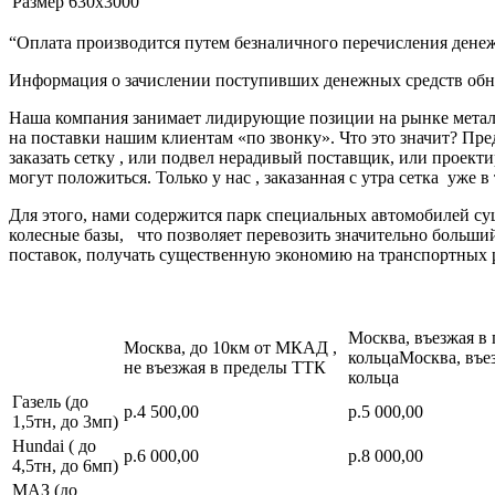
Размер
630х3000
“Оплата производится путем безналичного перечисления денеж
Информация о зачислении поступивших денежных средств обно
Наша компания занимает лидирующие позиции на рынке металл
на поставки нашим клиентам «по звонку». Что это значит? Пре
заказать сетку , или подвел нерадивый поставщик, или про
могут положиться. Только у нас , заказанная с утра сетка уже в
Для этого, нами содержится парк специальных автомобилей с
колесные базы, что позволяет перевозить значительно больш
поставок, получать существенную экономию на транспортных 
Москва, въезжая в
Москва, до 10км от МКАД ,
кольцаМосква, въе
не въезжая в пределы ТТК
кольца
Газель (до
р.4 500,00
р.5 000,00
1,5тн, до 3мп)
Hundai ( до
р.6 000,00
р.8 000,00
4,5тн, до 6мп)
МАЗ (до