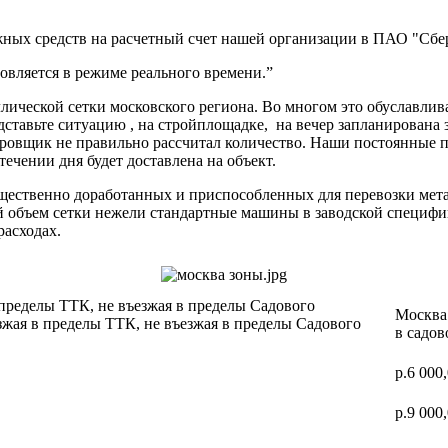
ных средств на расчетный счет нашей организации в ПАО "Сбер
вляется в режиме реального времени.”
ической сетки московского региона. Во многом это обуславлив
дставьте ситуацию , на стройплощадке, на вечер запланирована 
ектировщик не правильно рассчитал количество. Наши постоя
 течении дня будет доставлена на объект.
ущественно доработанных и приспособленных для перевозки мет
ий объем сетки нежели стандартные машины в заводской специф
расходах.
 пределы ТТК, не въезжая в пределы Садового
Москва 
зжая в пределы ТТК, не въезжая в пределы Садового
в садов
р.6 000
р.9 000