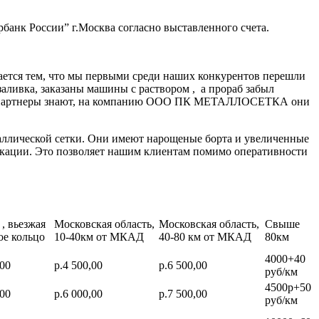
банк России” г.Москва согласно выставленного счета.
ается тем, что мы первыми среди наших конкурентов перешли
заливка, заказаны машины с раствором , а прораб забыл
нные партнеры знают, на компанию ООО ПК МЕТАЛЛОСЕТКА они
аллической сетки. Они имеют нарощеные борта и увеличенные
икации. Это позволяет нашим клиентам помимо оперативности
, вьезжая
Московская область,
Московская область,
Свыше
ое кольцо
10-40км от МКАД
40-80 км от МКАД
80км
4000+40
,00
р.4 500,00
р.6 500,00
руб/км
4500р+50
,00
р.6 000,00
р.7 500,00
руб/км