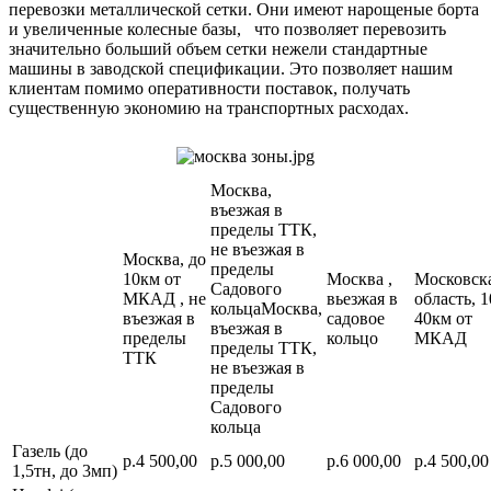
перевозки металлической сетки. Они имеют нарощеные борта
и увеличенные колесные базы, что позволяет перевозить
значительно больший объем сетки нежели стандартные
машины в заводской спецификации. Это позволяет нашим
клиентам помимо оперативности поставок, получать
существенную экономию на транспортных расходах.
Москва,
въезжая в
пределы ТТК,
не въезжая в
Москва, до
пределы
10км от
Москва ,
Московск
Садового
МКАД , не
вьезжая в
область, 1
кольцаМосква,
въезжая в
садовое
40км от
въезжая в
пределы
кольцо
МКАД
пределы ТТК,
ТТК
не въезжая в
пределы
Садового
кольца
Газель (до
р.4 500,00
р.5 000,00
р.6 000,00
р.4 500,00
1,5тн, до 3мп)