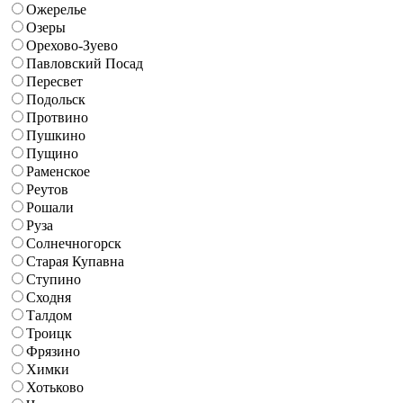
Ожерелье
Озеры
Орехово-Зуево
Павловский Посад
Пересвет
Подольск
Протвино
Пушкино
Пущино
Раменское
Реутов
Рошали
Руза
Солнечногорск
Старая Купавна
Ступино
Сходня
Талдом
Троицк
Фрязино
Химки
Хотьково