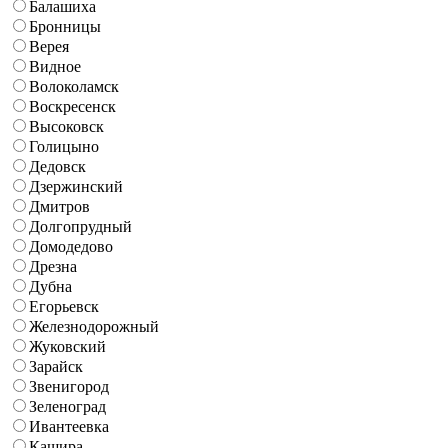
Балашиха
Бронницы
Верея
Видное
Волоколамск
Воскресенск
Высоковск
Голицыно
Дедовск
Дзержинский
Дмитров
Долгопрудный
Домодедово
Дрезна
Дубна
Егорьевск
Железнодорожный
Жуковский
Зарайск
Звенигород
Зеленоград
Ивантеевка
Кашира