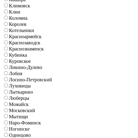
Климовск
Клин
Коломна
Королев
Котельники
Красноармейск
Краснозаводск
Краснознаменск
Кубинка
Куровское
Ликино-Дулево
Лобня
Лосино-Петровский
Луховицы
Лыткарино
Люберцы
Можайск
Московский
Мытищи
Наро-Фоминск
Ногинске
Одинцово